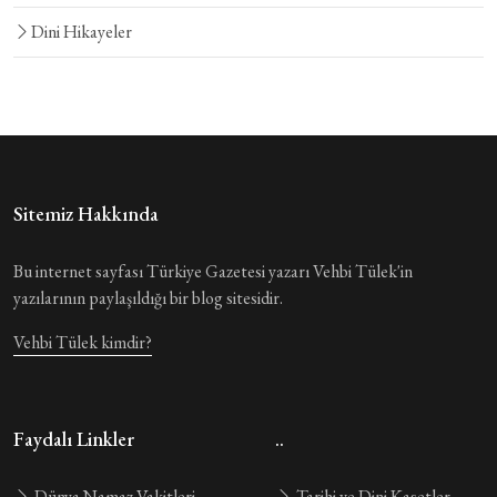
Dini Hikayeler
Sitemiz Hakkında
Bu internet sayfası Türkiye Gazetesi yazarı Vehbi Tülek'in
yazılarının paylaşıldığı bir blog sitesidir.
Vehbi Tülek kimdir?
Faydalı Linkler
..
Dünya Namaz Vakitleri
Tarihi ve Dini Kasetler