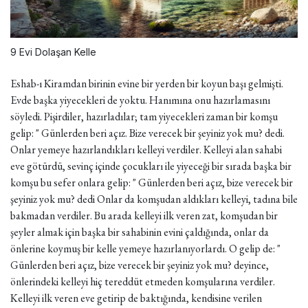
9 Evi Dolaşan Kelle
Eshab-ı Kiramdan birinin evine bir yerden bir koyun başı gelmişti.
Evde başka yiyecekleri de yoktu. Hanımına onu hazırlamasını
söyledi. Pişirdiler, hazırladılar; tam yiyecekleri zaman bir komşu
gelip: " Günlerden beri açız. Bize verecek bir şeyiniz yok mu? dedi.
Onlar yemeye hazırlandıkları kelleyi verdiler. Kelleyi alan sahabi
eve götürdü, sevinç içinde çocukları ile yiyeceği bir sırada başka bir
komşu bu sefer onlara gelip: " Günlerden beri açız, bize verecek bir
şeyiniz yok mu? dedi Onlar da komşudan aldıkları kelleyi, tadına bile
bakmadan verdiler. Bu arada kelleyi ilk veren zat, komşudan bir
şeyler almak için başka bir sahabinin evini çaldığında, onlar da
önlerine koymuş bir kelle yemeye hazırlanıyorlardı. O gelip de: "
Günlerden beri açız, bize verecek bir şeyiniz yok mu? deyince,
önlerindeki kelleyi hiç tereddüt etmeden komşularına verdiler.
Kelleyi ilk veren eve getirip de baktığında, kendisine verilen