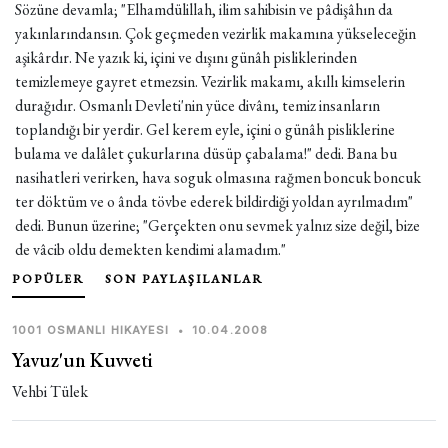
Sözüne devamla; "Elhamdülillah, ilim sahibisin ve pâdişâhın da
yakınlarındansın. Çok geçmeden vezirlik makamına yükseleceğin
aşikârdır. Ne yazık ki, içini ve dışını günâh pisliklerinden
temizlemeye gayret etmezsin. Vezirlik makamı, akıllı kimselerin
durağıdır. Osmanlı Devleti'nin yüce divânı, temiz insanların
toplandığı bir yerdir. Gel kerem eyle, içini o günâh pisliklerine
bulama ve dalâlet çukurlarına düsüp çabalama!" dedi. Bana bu
nasihatleri verirken, hava soguk olmasına rağmen boncuk boncuk
ter döktüm ve o ânda tövbe ederek bildirdiği yoldan ayrılmadım"
dedi. Bunun üzerine; "Gerçekten onu sevmek yalnız size değil, bize
de vâcib oldu demekten kendimi alamadım."
POPÜLER
SON PAYLAŞILANLAR
1001 OSMANLI HIKAYESI
•
10.04.2008
Yavuz'un Kuvveti
Vehbi Tülek