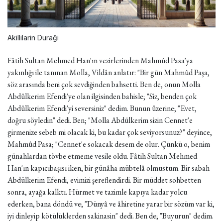
Akillilarin Duraği
Fâtih Sultan Mehmed Han'ın vezirlerinden Mahmûd Pasa'ya
yakınlığı ile tanınan Molla, Vildân anlatır: "Bir gün Mahmûd Paşa,
söz arasında beni çok sevdiğinden bahsetti. Ben de, onun Molla
Abdülkerim Efendi'ye olan ilgisinden bahisle; "Siz, benden çok
Abdülkerim Efendi'yi seversiniz" dedim. Bunun üzerine; "Evet,
doğru söyledin" dedi. Ben; "Molla Abdülkerim sizin Cennet'e
girmenize sebeb mi olacak ki, bu kadar çok seviyorsunuz?" deyince,
Mahmûd Pasa; "Cennet'e sokacak desem de olur. Çünkü o, benim
günahlardan tövbe etmeme vesile oldu. Fâtih Sultan Mehmed
Han'ın kapıcıbaşısı iken, bir günâha mübtelâ olmustum. Bir sabah
Abdülkerim Efendi, evimizi şereflendirdi. Bir müddet sohbetten
sonra, ayağa kalktı. Hürmet ve tazimle kapıya kadar yolcu
ederken, bana döndü ve; "Dünyâ ve âhiretine yarar bir sözüm var ki,
iyi dinleyip kötülüklerden sakinasin" dedi. Ben de; "Buyurun" dedim.