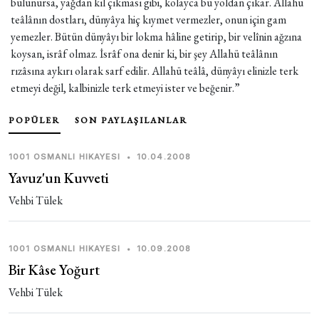
bulunursa, yağdan kıl çıkması gibi, kolayca bu yoldan çıkar. Allahü
teâlânın dostları, dünyâya hiç kıymet vermezler, onun için gam
yemezler. Bütün dünyâyı bir lokma hâline getirip, bir velînin ağzına
koysan, isrâf olmaz. İsrâf ona denir ki, bir şey Allahü teâlânın
rızâsına aykırı olarak sarf edilir. Allahü teâlâ, dünyâyı elinizle terk
etmeyi değil, kalbinizle terk etmeyi ister ve beğenir.”
POPÜLER
SON PAYLAŞILANLAR
1001 OSMANLI HIKAYESI
•
10.04.2008
Yavuz'un Kuvveti
Vehbi Tülek
1001 OSMANLI HIKAYESI
•
10.09.2008
Bir Kâse Yoğurt
Vehbi Tülek