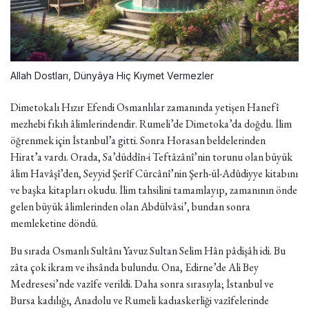
Allah Dostları, Dünyâya Hiç Kıymet Vermezler
Dimetokalı Hızır Efendi Osmanlılar zamanında yetişen Hanefî
mezhebi fıkıh âlimlerindendir. Rumeli’de Dimetoka’da doğdu. İlim
öğrenmek için İstanbul’a gitti. Sonra Horasan beldelerinden
Hirat’a vardı. Orada, Sa’düddîn-i Teftâzânî’nin torunu olan büyük
âlim Havâşî’den, Seyyid Şerîf Cürcânî’nin Şerh-ül-Adûdiyye kitabını
ve başka kitapları okudu. İlim tahsilini tamamlayıp, zamanının önde
gelen büyük âlimlerinden olan Abdülvâsi’, bundan sonra
memleketine döndü.
Bu sırada Osmanlı Sultânı Yavuz Sultan Selim Hân pâdişâh idi. Bu
zâta çok ikram ve ihsânda bulundu. Ona, Edirne’de Ali Bey
Medresesi’nde vazîfe verildi. Daha sonra sırasıyla; İstanbul ve
Bursa kadılığı, Anadolu ve Rumeli kadıaskerliği vazîfelerinde