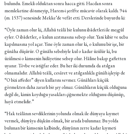
bulundu. Emekli olduktan sonra hacca gitti. Hacdan sonra
memleketine dönmeyip, Harem-i şerîfte mücavir olarak kaldı. 944
(m. 1537) senesinde Mekke’de vefât etti. Derslerinde buyurdu ki:
“Öyle zaman olur ki, Allahü teâlâ bir kulunu ibâdetleri ile meşgûl
eyler. O ibâdetler, o kulun azıtmasına sebep olur. Yani kibir ve ucba
kapılmasına yol açar. Yine öyle zaman olur ki, o kulunu bir işe, bir
günâha düşürür. O günâhı sebebiyle kul o kadar üzülür ki, bu
üzülmesi o kimsenin hidâyetine sebep olur. Hâline bakıp gafletten
uyanır. Tövbe ve istiğfar eder. Bu her iki durumda da atılgan
olmamalıdır. Allahü teâlâ, cesâret ve atılganlıkla günâh işleyip de
“O bizi affeder” diyen kullarını sevmez. Günâhları küçük
görmekten daha zararlı bir şey olmaz. Günâhların küçük olduğuna
değil de, kimin koyduğu yasakları çiğnemekte olduğunu düşünüp,
hayâ etmelidir.”
“Hak teâlânın sevdiklerinin yolunda olmak ile dünyaya kıymet
vermek, dünyâya düşkün olmak, bir arada bulunmaz. Bu yolda
bulunan bir kimsenin kalbinde, dünyânın zerre kadar kıymeti