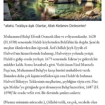
"allahü Teâlâya âşık Olanlar, Allah Kelâmını Dinlesinler!
Muhammed Bahşî Efendi Osmanlı âlim ve evliyasındandır. 1628
(H.1038) senesinde Haleb köylerinden Bekfâlûn'da doğdu. Şam'da
meşhur âlimlerden ilim öğrendi. Ârif-i billah Şeyh Eyyûb el-
Halvetî'nin hizmetlerinde bulunup, Halvetiyye yolunda yetişti.
Haleb'e gidip orada yerleşti. 1675 senesinde Edirne'ye giderek bir
müddet kaldı. Sonra İstanbul'a gitti. Vezîri âzam Fâzıl Mustafa
Paşa'nın, Muhammed Bahşî'ye karşı husûsî muhabbeti vardı.
İlminden daha çok kişinin istifâdesi için onu Haleb'de bulunan
Halvetî İhlâsiyye Tekkesinin meşîhatine, şeyhliğine tâyin etti. Hac
için Mekke’ye gittiğinde geri dönmeyen Bahşî hazretleri, 1687 (H.
1098)’de orada vefât etti. Bir dersinde şunları anlattı:
(Namaz müminin mîracıdır.), (Allahü teâlâ, en çok, secdede olan