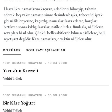
Hastalıkta namazlarını kaçıran, adedlerini bilmeyip, tahmîn
ederek, beş vakit namazın sünnetlerinden başka, teheccüd, işrak
gibi nâfileler yerine, kaçırdığı namazları kaza ederse, borçları
bittikten sonra kıldığı kazalar, nâfile olurlar. Bunlarla, nâfilelerin
sevapları hâsıl olur. Çünkü, belli vakitlerde kılınan nâfilelere, belli
niyet şart değildir. Kaza namazları, o vaktin nâfileleri olur.
POPÜLER
SON PAYLAŞILANLAR
1001 OSMANLI HIKAYESI
•
10.04.2008
Yavuz'un Kuvveti
Vehbi Tülek
1001 OSMANLI HIKAYESI
•
10.09.2008
Bir Kâse Yoğurt
Vehbi Tülek