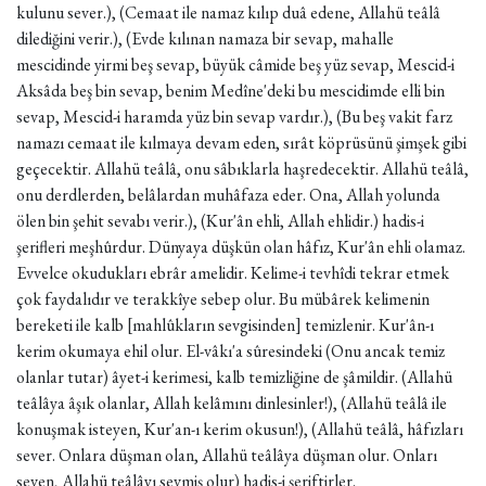
kulunu sever.), (Cemaat ile namaz kılıp duâ edene, Allahü teâlâ
dilediğini verir.), (Evde kılınan namaza bir sevap, mahalle
mescidinde yirmi beş sevap, büyük câmide beş yüz sevap, Mescid-i
Aksâda beş bin sevap, benim Medîne'deki bu mescidimde elli bin
sevap, Mescid-i haramda yüz bin sevap vardır.), (Bu beş vakit farz
namazı cemaat ile kılmaya devam eden, sırât köprüsünü şimşek gibi
geçecektir. Allahü teâlâ, onu sâbıklarla haşredecektir. Allahü teâlâ,
onu derdlerden, belâlardan muhâfaza eder. Ona, Allah yolunda
ölen bin şehit sevabı verir.), (Kur'ân ehli, Allah ehlidir.) hadis-i
şerifleri meşhûrdur. Dünyaya düşkün olan hâfız, Kur'ân ehli olamaz.
Evvelce okudukları ebrâr amelidir. Kelime-i tevhîdi tekrar etmek
çok faydalıdır ve terakkîye sebep olur. Bu mübârek kelimenin
bereketi ile kalb [mahlûkların sevgisinden] temizlenir. Kur'ân-ı
kerim okumaya ehil olur. El-vâkı'a sûresindeki (Onu ancak temiz
olanlar tutar) âyet-i kerimesi, kalb temizliğine de şâmildir. (Allahü
teâlâya âşık olanlar, Allah kelâmını dinlesinler!), (Allahü teâlâ ile
konuşmak isteyen, Kur'an-ı kerim okusun!), (Allahü teâlâ, hâfızları
sever. Onlara düşman olan, Allahü teâlâya düşman olur. Onları
seven, Allahü teâlâyı sevmiş olur) hadis-i şeriftirler.