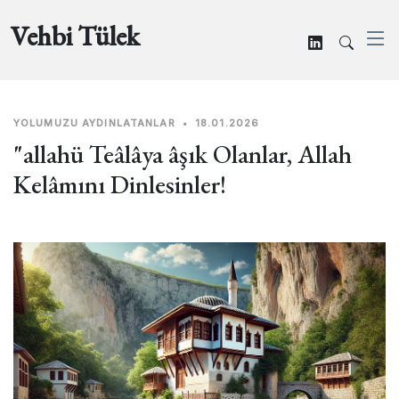
Vehbi Tülek
YOLUMUZU AYDINLATANLAR
•
18.01.2026
"allahü Teâlâya âşık Olanlar, Allah
Kelâmını Dinlesinler!