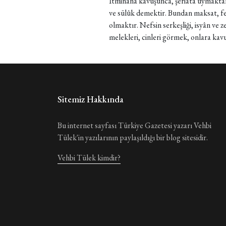
İtminâna kavuşunca, şeriata uymaktan z
ve sülûk demektir. Bundan maksat, fe
olmaktır. Nefsin serkeşliği, isyân ve z
melekleri, cinleri görmek, onlara kav
Sitemiz Hakkında
Bu internet sayfası Türkiye Gazetesi yazarı Vehbi
Tülek'in yazılarının paylaşıldığı bir blog sitesidir.
Vehbi Tülek kimdir?