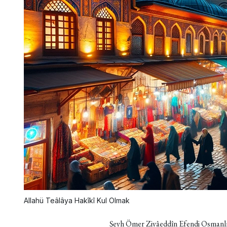
Allahü Teâlâya Hakîkî Kul Olmak
Şeyh Ömer Ziyâeddîn Efendi Osmanlı â