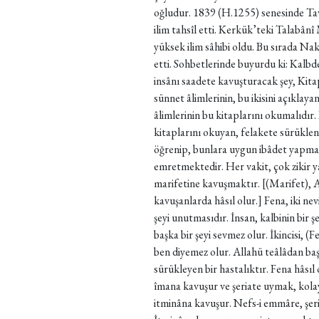
oğludur. 1839 (H.1255) senesinde Ta
ilim tahsîl etti. Kerkük’teki Talabânî
yüksek ilim sâhibi oldu. Bu sırada Na
etti. Sohbetlerinde buyurdu ki: Kalbde 
insânı saadete kavuşturacak şey, Kitap 
sünnet âlimlerinin, bu ikisini açıklay
âlimlerinin bu kitaplarını okumalıdır.
kitaplarını okuyan, felakete sürükleni
öğrenip, bunlara uygun ibâdet yapmak 
emretmektedir. Her vakit, çok zikir y
marifetine kavuşmaktır. [(Marifet), A
kavuşanlarda hâsıl olur.] Fena, iki nev
şeyi unutmasıdır. İnsan, kalbinin bir ş
başka bir şeyi sevmez olur. İkincisi, (
ben diyemez olur. Allahü teâlâdan başk
sürükleyen bir hastalıktır. Fena hâsıl
îmana kavuşur ve şeriate uymak, kolay 
itminâna kavuşur. Nefs-i emmâre, şeri