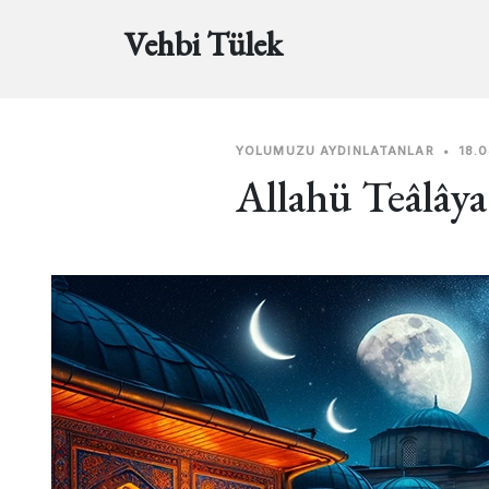
Vehbi Tülek
YOLUMUZU AYDINLATANLAR
•
18.
Allahü Teâlây