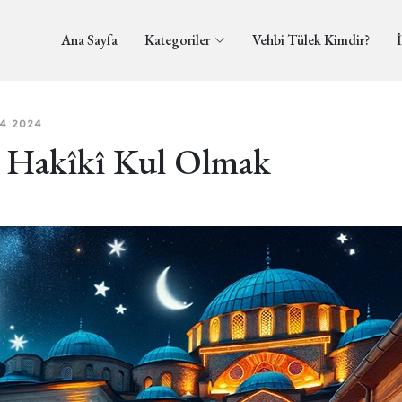
Ana Sayfa
Kategoriler
Vehbi Tülek Kimdir?
İ
04.2024
a Hakîkî Kul Olmak