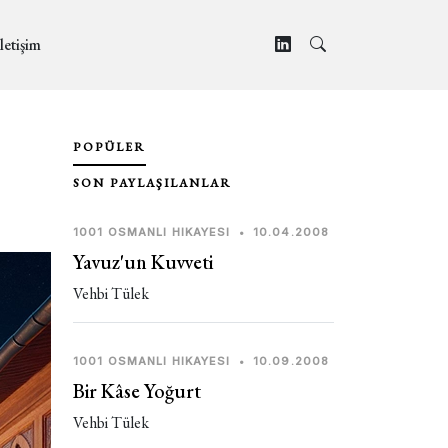
letişim
POPÜLER
SON PAYLAŞILANLAR
1001 OSMANLI HIKAYESI
•
10.04.2008
Yavuz'un Kuvveti
Vehbi Tülek
1001 OSMANLI HIKAYESI
•
10.09.2008
Bir Kâse Yoğurt
Vehbi Tülek