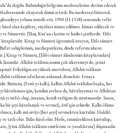
vila’da doğdu. Bulunduğu bölgenin medreselerine devâm ederek
 Medresesinde okuyarak ilmini artırdı. Bu medreseyi bitirerek
kşibendiyye yoluna intisâb etti. 1900 (H.1318) senesinde vefât
hâsıl olan keşiflere, rüyâlara itimat edilmez. İtimat edilecek ve
ve Sünnettir. [Yâni, Kur'an-ı kerim ve hadis-i şeriflerdir. Ehl-i
an kitaplarıdır. Kitap ve Sünneti öğrenmek isteyen, Ehl-i sünnet
 Bid'at sahiplerinin, mezhepsizlerin, dinde reformcuların
r.] Kitap ve Sünneti, [Ehl-i sünnet âlimlerinin kitaplarından]
lâzımdır. Allahü teâlânın ismini çok zikretmeyi de, şeriat
apınız! Evliyâlığın en yüksek mertebesi, Allahü teâlânın
llahü teâlânın sıfatlarını anlamak demektir. Fenaya
idir: Birincisi, (Fenâ-yı kalb), kalbin Allahü teâlâdan başka, her
eyi hâtırlaması için, kendini zorlasa da, hâtırlayamaz ve Allahtan
Fenâ-yı nefs) olup, insanın, kendi varlığını da unutmasıdır. İnsan,
a bir şeyi hâtırlamak ve sevmek, ârif için zehirdir. Kalbi ölüme
 olunca, kalb mâ-sivâyı [her şeyi] sevmekten kurtulur. Hakîkî
ve tatlı olur. İhlâs hâsıl olur. Nefis, emmârelikten kurtulup,
ate, [yâni Allahü teâlânın emirlerine ve yasaklarına] düşmandır.