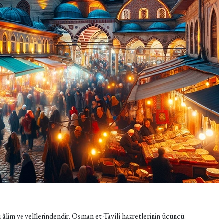
lim ve velîlerindendir. Osman et-Tavîlî hazretlerinin üçüncü