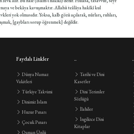
evk alır. Bu hâle (İslâm-ı hakîkî) denir. Hulâsa, tasavvuf, seyr
naya ve bekâya kavuşmaktır. Allahü teâlâya hakîkî kul
evkleri yok olmasıdır. Yoksa, kalb gözü açılarak, nûrları, ruhları,
uşmak, [gaybları sorup öğrenmek] değildir.
Faydalı Linkler
..
.
Dünya Namaz
Tarihi ve Dini
Vakitleri
Kasetler
Türkiye Takvimi
Dini Terimler
Sözlüğü
Dinimiz İslam
İlahiler
Huzur Pınarı
İngilizce Dini
Çocuk Pınarı
Kitaplar
Osman Ünlü