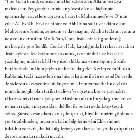
“Her türlü hamd, sonsuz nîmetler sâhibi olan Allahü teâlâya
mahsustur. Peygamberlerinin en yücesi olan ve hiçbirinin
uğramadığı eziyetlere uğrayan, hazret-i Muhammed’e ve O’nun
yüce Âl, Eshâb, Ezvâc-ı tâhire ve Ahbâbına salât ve selâm olsun.
Muhterem efendim, senedim ve dayanağım, Allahü teâlânın yolunu
neşreden derin âlim Molla Yahyâ’nın ihsân ederek gönderdiği
mektup ile şereflendik. Cenâb-ı Hak, karşılığında bereketli sevâblar
ihsân eylesin. Mektubunuzu okuduk, tam bir ihlâs ve hasretle
yazıldığını, mübârek hâl ve güzel ahlâkınızı yansıttığını gördük.
Berâberinde, mâlum şeyhin mektubu da geldi. Kerîm ve raûf olan
Rabbimiz teâlâ hazretleri ona hüsn-i hâtime ihsân eylesin! Bu vesîle
ile sizlere asıl vasiyetimi bildiriyorum: Uzun zamandır bu diyârda
unutulmuş gibi olan tarîkat-i aliyye’yi öğretmekte ve yaymakta
tâkatiniz miktârınca çalışınız. Müslümanların bu yola girmeleri ve
uymaları için, anlayacakları delîller ile onları aydınlatıp teşvik
ediniz. Şurası kesin olarak anlaşılmıştır ki, büyüklerimizin gönlünde
yer tutabilmeleri, mübârek İslâm bilgilerini yâni Ehl-i sünnet
îtikâdını ve fıkıh, ilmihâl bilgilerini yaymaları ve bu yolda çalışanlara
destek olmaları mikdârıncadır...