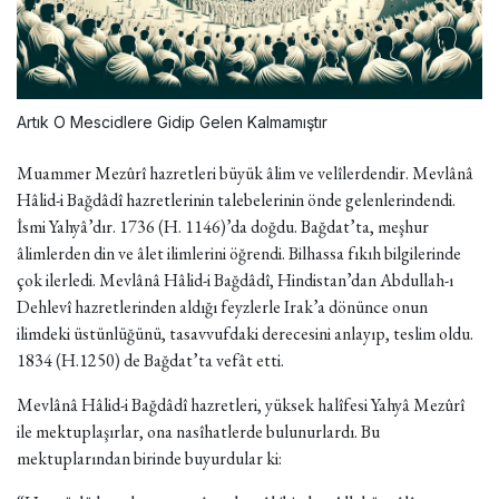
Artık O Mescidlere Gidip Gelen Kalmamıştır
Muammer Mezûrî hazretleri büyük âlim ve velîlerdendir. Mevlânâ
Hâlid-i Bağdâdî hazretlerinin talebelerinin önde gelenlerindendi.
İsmi Yahyâ’dır. 1736 (H. 1146)’da doğdu. Bağdat’ta, meşhur
âlimlerden din ve âlet ilimlerini öğrendi. Bilhassa fıkıh bilgilerinde
çok ilerledi. Mevlânâ Hâlid-i Bağdâdî, Hindistan’dan Abdullah-ı
Dehlevî hazretlerinden aldığı feyzlerle Irak’a dönünce onun
ilimdeki üstünlüğünü, tasavvufdaki derecesini anlayıp, teslim oldu.
1834 (H.1250) de Bağdat’ta vefât etti.
Mevlânâ Hâlid-i Bağdâdî hazretleri, yüksek halîfesi Yahyâ Mezûrî
ile mektuplaşırlar, ona nasîhatlerde bulunurlardı. Bu
mektuplarından birinde buyurdular ki: