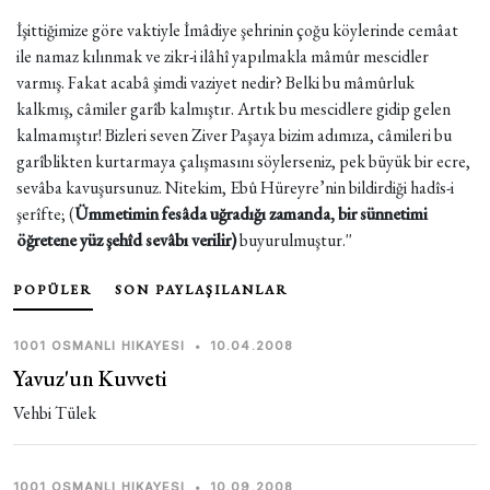
İşittiğimize göre vaktiyle İmâdiye şehrinin çoğu köylerinde cemâat
ile namaz kılınmak ve zikr-i ilâhî yapılmakla mâmûr mescidler
varmış. Fakat acabâ şimdi vaziyet nedir? Belki bu mâmûrluk
kalkmış, câmiler garîb kalmıştır. Artık bu mescidlere gidip gelen
kalmamıştır! Bizleri seven Ziver Paşaya bizim adımıza, câmileri bu
garîblikten kurtarmaya çalışmasını söylerseniz, pek büyük bir ecre,
sevâba kavuşursunuz. Nitekim, Ebû Hüreyre’nin bildirdiği hadîs-i
şerîfte; (
Ümmetimin fesâda uğradığı zamanda, bir sünnetimi
öğretene yüz şehîd sevâbı verilir)
buyurulmuştur.''
POPÜLER
SON PAYLAŞILANLAR
1001 OSMANLI HIKAYESI
•
10.04.2008
Yavuz'un Kuvveti
Vehbi Tülek
1001 OSMANLI HIKAYESI
•
10.09.2008