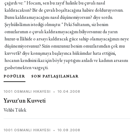
çağırdı ve: " Hocam, sen bu zayıf halinle bu çuvalı nasıl
kaldıracaksın? Bir de çuvalı boşaltacağına habire dolduruyorsun.
Bunu kaldıramayacağını nasıl düşünemiyorsun? diye sordu.
Şeyhülislâmın istediği olmuştu: " Peki Sultanım, siz benim
omuzlarımın o çuvalı kaldıramayacağını biliyorsunuz da yarın
huzur-u İlâhide o arsayı kaldıracak güce sahip olamayacağınızı neye
düşünemiyorsunuz? Sizin omuzunuz benim omuzlarımdan çok mu
kuvvetli? diye konuşmaya başlayınca hükümdar hata ettiğini,
hocanın kendisini ikaz için böyle yaptığını anladı ve kadının arsasını
gasbetmekten vazgeçti.
POPÜLER
SON PAYLAŞILANLAR
1001 OSMANLI HIKAYESI
•
10.04.2008
Yavuz'un Kuvveti
Vehbi Tülek
1001 OSMANLI HIKAYESI
•
10.09.2008