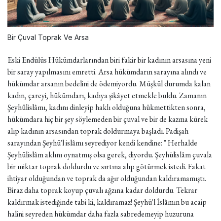
Bir Çuval Toprak Ve Arsa
Eski Endülüs Hükümdarlarından biri fakir bir kadının arsasına yeni
bir saray yapılmasını emretti. Arsa hükümdarın sarayına alındı ve
hükümdar arsanın bedelini de ödemiyordu. Müşkül durumda kalan
kadın, çareyi, hükümdarı, kadıya şikâyet etmekle buldu. Zamanın
Şeyhülislâmı, kadını dinleyip haklı olduğuna hükmettikten sonra,
hükümdara hiç bir şey söylemeden bir çuval ve bir de kazma kürek
alıp kadının arsasından toprak doldurmaya başladı. Padişah
sarayından Şeyhü'l islâmı seyrediyor kendi kendine: " Herhalde
Şeyhülislâm aklını oynatmış olsa gerek, diyordu. Şeyhülislâm çuvala
bir miktar toprak doldurdu ve sırtına alıp götürmek istedi. Fakat
ihtiyar olduğundan ve toprak da ağır olduğundan kaldıramamıştı.
Biraz daha toprak koyup çuvalı ağzına kadar doldurdu. Tekrar
kaldırmak istediğinde tabi ki, kaldıramaz! Şeyhü'l İslâmın bu acaip
halini seyreden hükümdar daha fazla sabredemeyip huzuruna