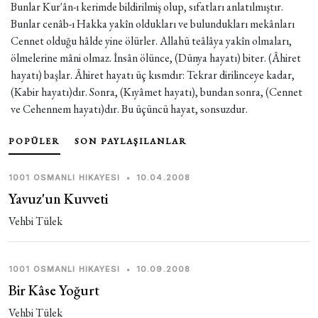
Bunlar Kur'ân-ı kerimde bildirilmiş olup, sıfatları anlatılmıştır.
Bunlar cenâb-ı Hakka yakîn oldukları ve bulundukları mekânları
Cennet olduğu hâlde yine ölürler. Allahü teâlâya yakîn olmaları,
ölmelerine mâni olmaz. İnsân ölünce, (Dünya hayatı) biter. (Âhiret
hayatı) başlar. Âhiret hayatı üç kısmdır: Tekrar dirilinceye kadar,
(Kabir hayatı)dır. Sonra, (Kıyâmet hayatı), bundan sonra, (Cennet
ve Cehennem hayatı)dır. Bu üçüncü hayat, sonsuzdur.
POPÜLER
SON PAYLAŞILANLAR
1001 OSMANLI HIKAYESI
•
10.04.2008
Yavuz'un Kuvveti
Vehbi Tülek
1001 OSMANLI HIKAYESI
•
10.09.2008
Bir Kâse Yoğurt
Vehbi Tülek