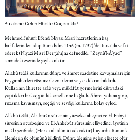
Bu âleme Gelen Elbette Göçecektir!
Mehmed Suhufî Efendi Niyazi Mısrî hazretlerinin baş
halifelerinden olup Bursalıdır. 1146 (m. 1737)’de Bursa'da vefat
ederek (Niyazi Mısrî Dergâhı)na defnedildi. “Zeynü'l-Â'yâd”
ismindeki eserinde şöyle anlatır:
Allahü teâlâ kullarının dünya ve âhıret saadetine kavuşmaları için
Peygamberleri vâsıtası ile emirlerini ve yasaklarını bildirdi.
Kullarının âhırette azâb veya mükâfât görmelerini dünyadaki
yaptıkları birkaç günlük amellerine bağladı. Âhıret yoluna girip,
rızasına kavuşmayı, seçtiği ve sevdiği kullarına kolay eyledi.
Allahü teâlâ, Âl-i İmrân sûresinin yüzseksenbeşinci ve El-Enbiyâ
sûresinin otuzbeşinci ve El-Ankebût sûresinin elliyedinci âyetinin
meâl-i şerifinde, (Her canlı ölümü tadacaktır) buyurdu. Bununla
âlemlerin üç ölümünü bildirdi. Dünya âlemine gelen elbette ölür.