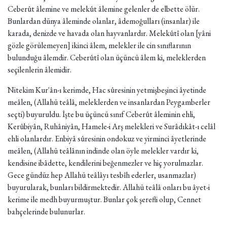
Ceberût âlemine ve melekût âlemine gelenler de elbette ölür.
Bunlardan dünya âleminde olanlar, âdemoğulları (insanlar) ile
karada, denizde ve havada olan hayvanlardır. Melekûtî olan [yâni
gözle görülemeyen] ikinci âlem, melekler ile cin sınıflarının
bulunduğu âlemdir. Ceberûtî olan üçüncü âlem ki, meleklerden
seçilenlerin âlemidir.
Nitekim Kur'ân-ı kerimde, Hac sûresinin yetmişbeşinci âyetinde
meâlen, (Allahü teâlâ, meleklerden ve insanlardan Peygamberler
seçti) buyuruldu. İşte bu üçüncü sınıf Ceberût âleminin ehli,
Kerûbiyân, Ruhâniyân, Hamele-i Arş melekleri ve Surâdıkât-ı celâl
ehli olanlardır. Enbiyâ sûresinin ondokuz ve yirminci âyetlerinde
meâlen, (Allahü teâlânın indinde olan öyle melekler vardır ki,
kendisine ibâdette, kendilerini beğenmezler ve hiç yorulmazlar.
Gece gündüz hep Allahü teâlâyı tesbîh ederler, usanmazlar)
buyurularak, bunları bildirmektedir. Allahü teâlâ onları bu âyet-i
kerime ile medh buyurmuştur. Bunlar çok şerefli olup, Cennet
bahçelerinde bulunurlar.