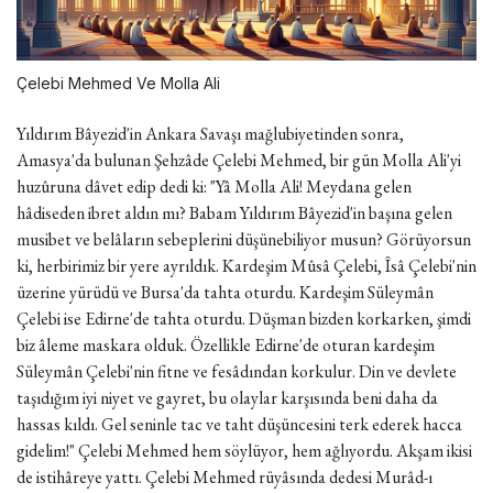
Çelebi Mehmed Ve Molla Ali
Yıldırım Bâyezid'in Ankara Savaşı mağlubiyetinden sonra,
Amasya'da bulunan Şehzâde Çelebi Mehmed, bir gün Molla Ali'yi
huzûruna dâvet edip dedi ki: "Yâ Molla Ali! Meydana gelen
hâdiseden ibret aldın mı? Babam Yıldırım Bâyezid'in başına gelen
musibet ve belâların sebeplerini düşünebiliyor musun? Görüyorsun
ki, herbirimiz bir yere ayrıldık. Kardeşim Mûsâ Çelebi, Îsâ Çelebi'nin
üzerine yürüdü ve Bursa'da tahta oturdu. Kardeşim Süleymân
Çelebi ise Edirne'de tahta oturdu. Düşman bizden korkarken, şimdi
biz âleme maskara olduk. Özellikle Edirne'de oturan kardeşim
Süleymân Çelebi'nin fitne ve fesâdından korkulur. Din ve devlete
taşıdığım iyi niyet ve gayret, bu olaylar karşısında beni daha da
hassas kıldı. Gel seninle tac ve taht düşüncesini terk ederek hacca
gidelim!" Çelebi Mehmed hem söylüyor, hem ağlıyordu. Akşam ikisi
de istihâreye yattı. Çelebi Mehmed rüyâsında dedesi Murâd-ı