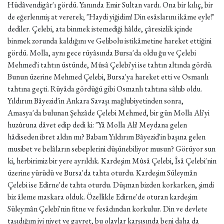
Hüdâvendigâr'ı gördü. Yanında Emir Sultan vardı. Ona bir kılıç, bir
de eğerlenmiş at vererek; "Haydi yiğidim! Din esâslarını ikâme eyle!"
dediler. Çelebi, ata binmek istemediği hâlde, çâresizlik içinde
binmek zorunda kaldığını ve Gelibolu istikâmetine hareket ettiğini
gördü. Molla, aynı gece rüyâsında Bursa'da oldu ğu ve Çelebi
Mehmed'i tahtın üstünde, Mûsâ Çelebi'yi ise tahtın altında gördü.
Bunun üzerine Mehmed Çelebi, Bursa'ya hareket etti ve Osmanlı
tahtına geçti. Rüyâda gördüğü gibi Osmanlı tahtına sâhib oldu.
Yıldırım Bâyezid'in Ankara Savaşı mağlubiyetinden sonra,
Amasya'da bulunan Şehzâde Çelebi Mehmed, bir gün Molla Ali'yi
huzûruna dâvet edip dedi ki: "Yâ Molla Ali! Meydana gelen
hâdiseden ibret aldın mı? Babam Yıldırım Bâyezid'in başına gelen
musibet ve belâların sebeplerini düşünebiliyor musun? Görüyor sun
ki, herbirimiz bir yere ayrıldık. Kardeşim Mûsâ Çelebi, Îsâ Çelebi'nin
üzerine yürüdü ve Bursa'da tahta oturdu. Kardeşim Süleymân
Çelebi ise Edirne'de tahta oturdu. Düşman bizden korkarken, şimdi
biz âleme maskara olduk. Özellikle Edirne'de oturan kardeşim
Süleymân Çelebi'nin fitne ve fesâdından korkulur. Din ve devlete
taşıdığım iyi niyet ve gayret, bu olaylar karşısında beni daha da