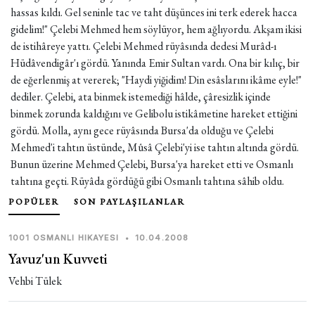
hassas kıldı. Gel seninle tac ve taht düşünces ini terk ederek hacca
gidelim!" Çelebi Mehmed hem söylüyor, hem ağlıyordu. Akşam ikisi
de istihâreye yattı. Çelebi Mehmed rüyâsında dedesi Murâd-ı
Hüdâvendigâr'ı gördü. Yanında Emir Sultan vardı. Ona bir kılıç, bir
de eğerlenmiş at vererek; "Haydi yiğidim! Din esâslarını ikâme eyle!"
dediler. Çelebi, ata binmek istemediği hâlde, çâresizlik içinde
binmek zorunda kaldığını ve Gelibolu istikâmetine hareket ettiğini
gördü. Molla, aynı gece rüyâsında Bursa'da olduğu ve Çelebi
Mehmed'i tahtın üstünde, Mûsâ Çelebi'yi ise tahtın altında gördü.
Bunun üzerine Mehmed Çelebi, Bursa'ya hareket etti ve Osmanlı
tahtına geçti. Rüyâda gördüğü gibi Osmanlı tahtına sâhib oldu.
POPÜLER
SON PAYLAŞILANLAR
1001 OSMANLI HIKAYESI
•
10.04.2008
Yavuz'un Kuvveti
Vehbi Tülek