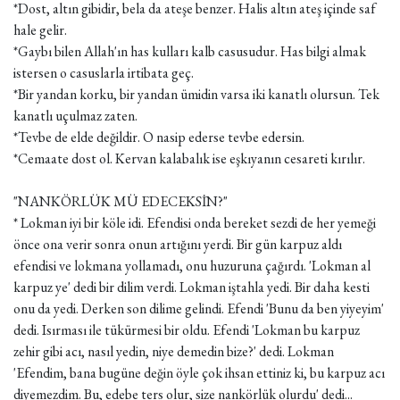
*Dost, altın gibidir, bela da ateşe benzer. Halis altın ateş içinde saf
hale gelir.
*Gaybı bilen Allah'ın has kulları kalb casusudur. Has bilgi almak
istersen o casuslarla irtibata geç.
*Bir yandan korku, bir yandan ümidin varsa iki kanatlı olursun. Tek
kanatlı uçulmaz zaten.
*Tevbe de elde değildir. O nasip ederse tevbe edersin.
*Cemaate dost ol. Kervan kalabalık ise eşkıyanın cesareti kırılır.
"NANKÖRLÜK MÜ EDECEKSİN?"
* Lokman iyi bir köle idi. Efendisi onda bereket sezdi de her yemeği
önce ona verir sonra onun artığını yerdi. Bir gün karpuz aldı
efendisi ve lokmana yollamadı, onu huzuruna çağırdı. 'Lokman al
karpuz ye' dedi bir dilim verdi. Lokman iştahla yedi. Bir daha kesti
onu da yedi. Derken son dilime gelindi. Efendi 'Bunu da ben yiyeyim'
dedi. Isırması ile tükürmesi bir oldu. Efendi 'Lokman bu karpuz
zehir gibi acı, nasıl yedin, niye demedin bize?' dedi. Lokman
'Efendim, bana bugüne değin öyle çok ihsan ettiniz ki, bu karpuz acı
diyemezdim. Bu, edebe ters olur, size nankörlük olurdu' dedi...