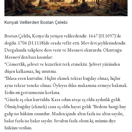
Konyalı Velîlerden Bostan Çelebi
Bostan Çelebi, Konya'da yetişen velilerdendir. 1647 (H.1057)'de
doğdu. 1706 (H.1118)de orada vefât etti. Mev-levi şeyhlerindendir.
Dergahında taliplere ders verir ve Mesnevi okuturdu. Okuttuğu
Mesnevi'den bazı kısımlar:
*Cömertlik; şehvet ve lezzetleri terk etmektir. Şehvet yüzünden
düşen kalkamaz, hiç unutma.
*İhlasa eren kurtulur. Hiçbir ekmek tekrar buğday olmaz, hiçbir
ayna tekrar teneke olmaz. Öyleyse ihlas makamına ermeye bakmak.
Erdin mi geri inmezsin korkma.
*Güzele eş olan kurtuldu. Kara odun ateşe eş oldu aydınlık geldi.
Ölmüş buğday (ekmek) cana eş oldu hayat geldi.
*Bedene hangi huy
galip ise hüküm onundur. Maden içinde altın fazla ise altın sayılır,
bakır fazla ise bakır sayılır. Sevabın fazla olsun ki; mümin diye
hüküm verilsin.