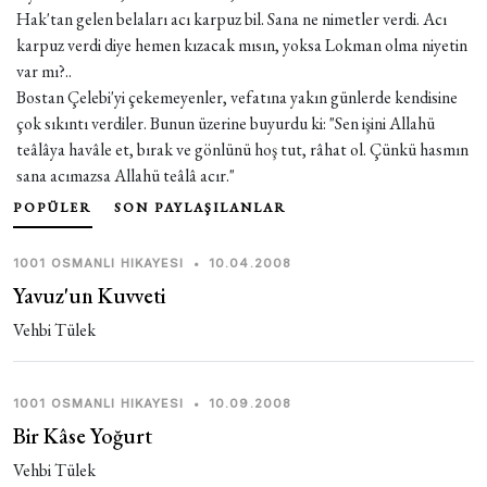
Hak'tan gelen belaları acı karpuz bil. Sana ne nimetler verdi. Acı
karpuz verdi diye hemen kızacak mısın, yoksa Lokman olma niyetin
var mı?..
Bostan Çelebi'yi çekemeyenler, vefatına yakın günlerde kendisine
çok sıkıntı verdiler. Bunun üzerine buyurdu ki: "Sen işini Allahü
teâlâya havâle et, bırak ve gönlünü hoş tut, râhat ol. Çünkü hasmın
sana acımazsa Allahü teâlâ acır."
POPÜLER
SON PAYLAŞILANLAR
1001 OSMANLI HIKAYESI
•
10.04.2008
Yavuz'un Kuvveti
Vehbi Tülek
1001 OSMANLI HIKAYESI
•
10.09.2008
Bir Kâse Yoğurt
Vehbi Tülek