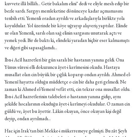
kuvvete illâ billâh... Getir bakalım elini" dedi ve eliyle mesh edip bir
bezle sardı. Sargıyı memleketine dönünceye kadar açmamasını
tenbih etti. Yemenli oradan ayrıldı ve arkadaşlarıyla birlikte yola
koyuldular. Yol üzerinde bir köye uğrayıp alışveriş yaptılar. Elinde
ur olan Yemenli, sarılı olan sağ elinin sargısını unutarak açtı ve
yemek yedi. Bir de baktı ki, elindeki yaradan hiçbir eser kalmamıştı
ve diğeri gibi sapasağlamdı...
İbn-i Acîl hazretleri bir gün saralı bir hastanın yanına geldi. Ona
Yûnus sûresi elli dokuzuncu âyet-i kerîmesini okudu. Hastaya
musallat olan cin büyük bir çığlık koparıp ondan ayrıldı. Ahmed el-
Yemenî hayatta olduğu müddetçe o cin bir daha geri gelmedi. Ne
zaman ki Ahmed el-Yemenî vefât etti, cin tekrar ona musallat oldu.
İbn-i Acîl hazretlerinin talebeleri o hastanın yanına gidip, aynı
şekilde hocalarının okuduğu âyet-i kerîmeyi okudular. O zaman cin
güldü ve; âyet bu âyettir. Lâkin okuyan, önce okuyan kişi değil
deyip, ondan ayrılmadı...
Hac için Irak'tan biri Mekke-i mükerremeye gelmişti. Bu zât Şeyh