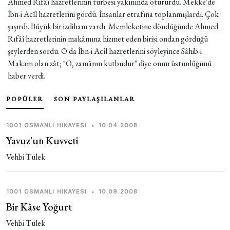
Ahmed Rıfâî hazretlerinin türbesi yakınında otururdu. Mekke'de
İbn-i Acîl hazretlerini gördü. İnsanlar etrafına toplanmışlardı. Çok
şaşırdı. Büyük bir izdiham vardı. Memleketine döndüğünde Ahmed
Rıfâî hazretlerinin makâmına hizmet eden birisi ondan gördüğü
şeylerden sordu. O da İbn-i Acîl hazretlerini söyleyince Sâhib-i
Makam olan zât; "O, zamânın kutbudur" diye onun üstünlüğünü
haber verdi.
POPÜLER
SON PAYLAŞILANLAR
1001 OSMANLI HIKAYESI
•
10.04.2008
Yavuz'un Kuvveti
Vehbi Tülek
1001 OSMANLI HIKAYESI
•
10.09.2008
Bir Kâse Yoğurt
Vehbi Tülek