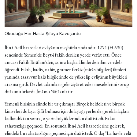
Okuduğu Her Hasta Şifaya Kavuşurdu
İbn-i Acîl hazretleri evliyânın meşhûrlarındandır. 1291 (H.690)
senesinde Yemen'de Beyt-i fakih denilen yerde vefât etti. Önce
amcası Fakîh İbrâhim'den, sonra başka âlimlerden ilim ve edeb
öğrendi. Fıkıh, hadîs, nahiv, gramer ferâiz (mîrâs bilgileri) ilimleri
yanında tasavvuf kalb bilgilerinde de yükselip evliyânın büyükleri
arasına girdi. Devlet adamları gelir ziyâret eder meselelerini sorup
duâsını alırlardı. İmâm-ı Yâfiî anlatır:
Yemenli birisinin elinde bir ur çıkmıştı. Birçok beldeleri ve birçok
kimseleri dolaştı. Şifâ bulması için dolaştığı yerlerde gerekli ilaçları
kullandıktan sonra, o yerin büyüklerinden duâ istedi. Fakat
rahatsızlığı geçmedi. En sonunda İbn-i Acîl hazretlerine gelerek,
elindeki bu rahatsızlığın geçmesi için duâ istedi. O da; "La havle velâ