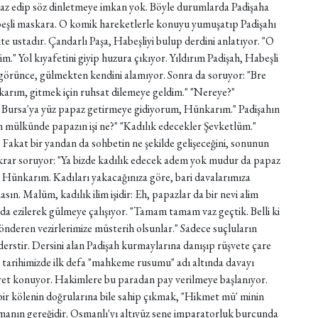
iraz edip söz dinletmeye imkan yok. Böyle durumlarda Padişaha
Habeşli maskara. O komik hareketlerle konuyu yumuşatıp Padişahı
te ustadır. Çandarlı Paşa, Habeşliyi bulup derdini anlatıyor. "O
rim." Yol kıyafetini giyip huzura çıkıyor. Yıldırım Padişah, Habeşli
 görünce, gülmekten kendini alamıyor. Sonra da soruyor: "Bre
arım, gitmek için ruhsat dilemeye geldim." "Nereye?"
n Bursa'ya yüz papaz getirmeye gidiyorum, Hünkarım." Padişahın
n mülkünde papazın işi ne?" "Kadılık edecekler Şevketlüm."
i. Fakat bir yandan da sohbetin ne şekilde gelişeceğini, sonunun
krar soruyor: "Ya bizde kadılık edecek adem yok mudur da papaz
 Hünkarım. Kadıları yakacağınıza göre, bari davalarımıza
ın. Malüm, kadılık ilim işidir: Eh, papazlar da bir nevi alim
nda ezilerek gülmeye çalışıyor. "Tamam tamam vaz geçtik. Belli ki
gönderen vezirlerimize müsterih olsunlar." Sadece suçluların
r derstir. Dersini alan Padişah kurmaylarına danışıp rüşvete çare
n tarihimizde ilk defa "mahkeme rusumu" adı altında davayı
ret konuyor. Hakimlere bu paradan pay verilmeye başlanıyor.
 bir kölenin doğrularına bile sahip çıkmak, "Hikmet mü' minin
un manın gereğidir. Osmanlı'yı altıyüz sene imparatorluk burcunda