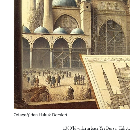
Ortaçağ'dan Hukuk Dersleri
1300'lü yılların başı: Yer Bursa. Taht