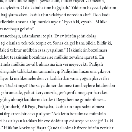
 elleri önüne bağlı: "Şevketlüm, billahi rüşvet vermedim,
söyledim. O da kabahatımı bağışladı." Yıldırım Bayezid yıldırım
 bağışlamazken, kadılar bu selahiyeti nereden alır? Tiz o kadı
llerinin arasına alıp mırıldanıyor: "Eyvah ki, eyvah!.. Mülke
stancubaşu gelsün!"
tancubaşu, adamlarını topla. Ev ev bütün şehri dolaş.
olanları tek tek tespit et. Sonra da gel bana bildir. Bildir ki,
daleti tekrar mülkün esası yapalum." Hakimlerin bozulması
alet terazisinin bozulması ise mülkün zevaline işaretti. En
anatında mülkün zeval bulmasına izin vermeyecekti. Padişah
ün içinde tahkikatını tamamlayıp Padişahın huzuruna çıkıyor.
anlıyor ki mahkemelerden ve kadılardan yana yoğun şikayetler
yor: "Biz bitmişiz!" Bursa'ya döner dönmez tüm beylere hitaben bir
 şehrünüzde, yahut keryenüzde, şer'i şerife mugayir hareket
muş (duyulmuş) kadıların derdest Beyşeheri'ne gönderilmesi...
(Çandarlı) Ali Paşa, Padişaha, kadıların suçu sabit olması
ini ürperten bir cevap alıyor: "Adaletin bozulması mümkün
i hazırlayan kadıları bir eve doldurup evi ateşe vereceğiz! Ta ki
n." Hüküm korkunç! Başta Çandarlı olmak üzere bütün vezirler