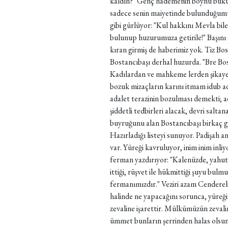
kaldın?" Genç hademenin boynu bükük,
sadece senin maiyetinde bulunduğumu 
gibi gürlüyor: "Kul hakkını Mevla bile
bulunup huzurumuza getirile!" Başını e
kıran girmiş de haberimiz yok. Tiz Bo
Bostancıbaşı derhal huzurda. "Bre Bos
Kadılardan ve mahkeme lerden şikayetçi 
bozuk mizaçların karını itmam idub a
adalet terazinin bozulması demekti; ad
şiddetli tedbirleri alacak, devri salt
buyruğunu alan Bostancıbaşı birkaç g
Hazırladığı listeyi sunuyor. Padişah 
var. Yüreği kavruluyor, inim inim inli
ferman yazdırıyor: "Kalenüzde, yahut
ittiği, rüşvet ile hükmittiği şuyu bul
fermanımızdır." Veziri azam Cendereli 
halinde ne yapacağını sorunca, yüreğ
zevaline işarettir. Mülkümüzün zevalin
ümmet bunların şerrinden halas olsu