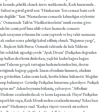
bir konuda şahitlik ekmek üzere mahkemede, Kadı huzurunda...
 Sultan'ın gürül gürül sesi: "Hünkarum: Teri cemaat baisi cerh
iz değildir." Yani: "Namazlarını cemaatle kılmadığın söylentisi
um." Osmanzade Taib'in "Hadikatüsselatin" isimli eserine göre:
da bir camii şerif bina idüb evkatı hamsede cemaate
ah sarayının avlusuna bir cami yaptırdı ve beş vakit namazını
k ondan sonra şahitliği kabul edilmiş olmalı. "Bağımsız yargı",
...
Başkent hâlâ Bursa: Osmanlı tahtında da hala Yıldırım
 bir solukluk uğradığı yerde "Ayak Divanı" (Padişahın doğrudan
p halkın dertlerini dinlerken, yaşlı bir kadın bağıra bağıra
hum! Yularını gevşek tuttuğun hademelerinden biri, destur
 ettiğimde bağırıp çağırdı. İmam efendinin himmeti, ahalinin
diye götürdüm. Lakin senin kadı, herifin lehine hükmetti. Mağdur
ıp bulunuyor. Getirilip Padişahın huzuruna çıkarılıyor. Padişah
 yaptın mı?" Adam boynunu bükmüş, yalvarıyor: "Affediniz
 Hademe cezalandırılacak ve konu kapanacak. Hayır! Padişahın
tli ispatlı bir suçu, Kadı Efendi neden cezalandırmamış? Yoksa bazı
ğru mu?" Hademeye sual: "Kadıya rüşvet vererek mi serbest