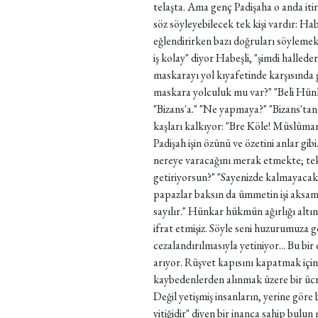
telaşta. Ama genç Padişaha o anda it
söz söyleyebilecek tek kişi vardır: 
eğlendirirken bazı doğruları söylemek
iş kolay" diyor Habeşli, "şimdi hallede
maskarayı yol kıyafetinde karşısında
maskara yolculuk mu var?" "Beli Hünk
"Bizans'a." "Ne yapmaya?" "Bizans'ta
kaşları kalkıyor: "Bre Köle! Müslüma
Padişah işin özünü ve özetini anlar gib
nereye varacağını merak etmekte; te
getiriyorsun?" "Sayenizde kalmayacak
papazlar baksın da ümmetin işi aksamas
sayılır." Hünkar hükmün ağırlığı altı
ifrat etmişiz. Söyle seni huzurumuza 
cezalandırılmasıyla yetiniyor... Bu bi
arıyor. Rüşvet kapısını kapatmak içi
kaybedenlerden alınmak üzere bir üc
Değil yetişmiş insanların, yerine göre
yitiğidir" diyen bir inanca sahip bul