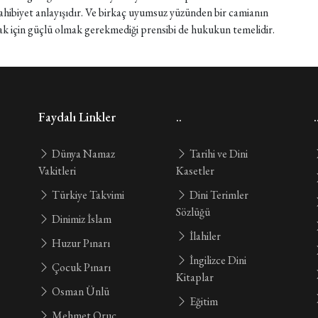
sahibiyet anlayışıdır. Ve birkaç uyumsuz yüzünden bir camianın
ak için güçlü olmak gerekmediği prensibi de hukukun temelidir.
Faydalı Linkler
..
.
Dünya Namaz
Tarihi ve Dini
Vakitleri
Kasetler
Türkiye Takvimi
Dini Terimler
Sözlüğü
Dinimiz İslam
İlahiler
Huzur Pınarı
İngilizce Dini
Çocuk Pınarı
Kitaplar
Osman Ünlü
Eğitim
Mehmet Oruç