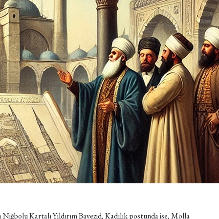
ta Niğbolu Kartalı Yıldırım Bayezid, Kadılık postunda ise, Molla