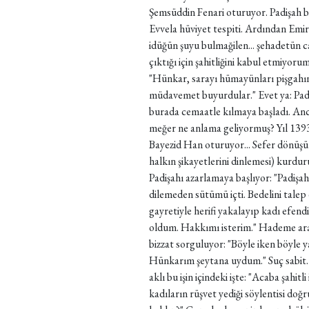
Şemsüddin Fenari oturuyor. Padişah 
Evvela hüviyet tespiti. Ardından Emir
idüğün şuyu bulmağilen... şehadetün ca
çıktığı için şahitliğini kabul etmiyor
"Hünkar, sarayı hümayünları pişgahın
müdavemet buyurdular." Evet ya: Padiş
burada cemaatle kılmaya başladı. Anca
meğer ne anlama geliyormuş? Yıl 1393
Bayezid Han oturuyor... Sefer dönüşü
halkın şikayetlerini dinlemesi) kurduru
Padişahı azarlamaya başlıyor: "Padişa
dilemeden sütümü içti. Bedelini talep
gayretiyle herifi yakalayıp kadı efen
oldum. Hakkımı isterim." Hademe aran
bizzat sorguluyor: "Böyle iken böyle
Hünkarım şeytana uydum." Suç sabit.
aklı bu işin içindeki işte: "Acaba şahi
kadıların rüşvet yediği söylentisi do