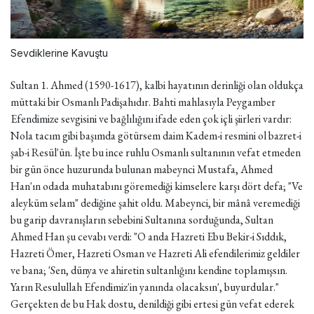
Sevdiklerine Kavuştu
Sultan 1. Ahmed (1590-1617), kalbi hayatının derinliği olan oldukça
müttaki bir Osmanlı Padişahıdır. Bahti mahlasıyla Peygamber
Efendimize sevgisini ve bağlılığını ifade eden çok içli şiirleri vardır:
Nola tacım gibi başımda götürsem daim Kadem-i resmini ol bazret-i
şab-i Resül'ün. İşte bu ince ruhlu Osmanlı sultanının vefat etmeden
bir gün önce huzurunda bulunan mabeynci Mustafa, Ahmed
Han'ın odada muhatabını göremediği kimselere karşı dört defa; "Ve
aleyküm selam" dediğine şahit oldu. Mabeynci, bir mânâ veremediği
bu garip davranışların sebebini Sultanına sorduğunda, Sultan
Ahmed Han şu cevabı verdi: "O anda Hazreti Ebu Bekir-i Sıddık,
Hazreti Ömer, Hazreti Osman ve Hazreti Ali efendilerimiz geldiler
ve bana; 'Sen, dünya ve ahiretin sultanlığını kendine toplamışsın.
Yarın Resulullah Efendimiz'in yanında olacaksın', buyurdular."
Gerçekten de bu Hak dostu, denildiği gibi ertesi gün vefat ederek