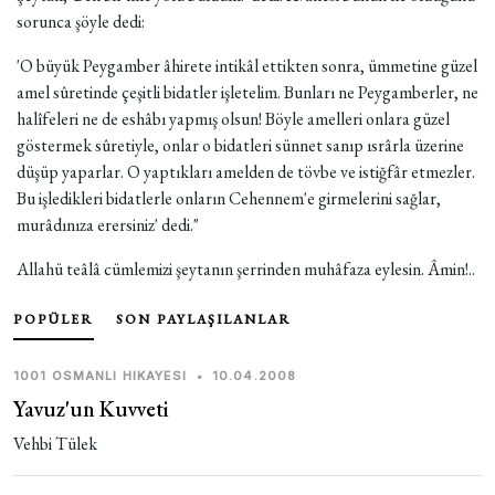
sorunca şöyle dedi:
'O büyük Peygamber âhirete intikâl ettikten sonra, ümmetine güzel
amel sûretinde çeşitli bidatler işletelim. Bunları ne Peygamberler, ne
halîfeleri ne de eshâbı yapmış olsun! Böyle amelleri onlara güzel
göstermek sûretiyle, onlar o bidatleri sünnet sanıp ısrârla üzerine
düşüp yaparlar. O yaptıkları amelden de tövbe ve istiğfâr etmezler.
Bu işledikleri bidatlerle onların Cehennem'e girmelerini sağlar,
murâdınıza erersiniz' dedi."
Allahü teâlâ cümlemizi şeytanın şerrinden muhâfaza eylesin. Âmin!..
POPÜLER
SON PAYLAŞILANLAR
1001 OSMANLI HIKAYESI
•
10.04.2008
Yavuz'un Kuvveti
Vehbi Tülek