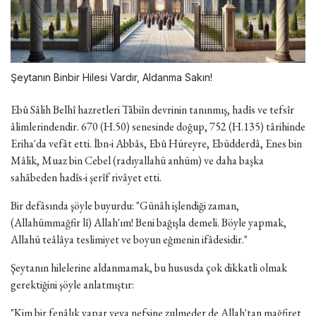
Şeytanın Binbir Hilesi Vardır, Aldanma Sakın!
Ebû Sâlih Belhî hazretleri Tâbiîn devrinin tanınmış, hadîs ve tefsîr
âlimlerindendir. 670 (H.50) senesinde doğup, 752 (H.135) târihinde
Eriha'da vefât etti. İbn-i Abbâs, Ebû Hüreyre, Ebüdderdâ, Enes bin
Mâlik, Muaz bin Cebel (radıyallahü anhüm) ve daha başka
sahâbeden hadîs-i şerîf rivâyet etti.
Bir defâsında şöyle buyurdu: "Günâh işlendiği zaman,
(Allahümmağfir lî) Allah'ım! Beni bağışla demeli. Böyle yapmak,
Allahü teâlâya teslimiyet ve boyun eğmenin ifâdesidir."
Şeytanın hilelerine aldanmamak, bu hususda çok dikkatli olmak
gerektiğini şöyle anlatmıştır:
"Kim bir fenâlık yapar veya nefsine zulmeder de Allah'tan mağfiret