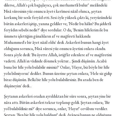
dilerse, Allah'ı çok bağışlayıcı, çok merhametli bulur" meâlindeki
Nisâ sûresinin yüz onuncu âyet-i kerîmesi nâzil olunca, şeytan
korkunç bir sesle feryâd etti. Sesi öyle yüksek çıktı ki, yeryüzündeki
bütün askerleri işitip, yanına geldiler ve; 'Nedir bu hâlin? Bu şiddetli
feryâdın sebebi nedir?' diye sordular. O da; 'Benim hîlelerim ile bu
ümmete işlettiğim günahların af ve mağfireti hakkında
Muhammed'e bir âyet nâzil oldu' dedi. Askerleri bunun hangi âyet
olduğunu sorunca, Nisâ sûresi yüz onuncu âyetini onlara okudu.
Sonra şöyle dedi: 'Bu âyette Allah, istiğfâr edenlere af ve mağfiretini
vadetti. Allah'ın vâdinde dönmek yoktur... Şimdi düşünün. Acabâ
buna bir hîle yolu bulabilir misiniz?' Onlar; 'Hayır, biz böyle bir hîle
yolu bilmiyoruz' dediler. Bunun üzerine şeytan onlara; 'Hele siz gidip
biraz düşünün. Belki bir hîle yolu bulabilirsiniz. Bu arada ben de
düşüneyim' dedi...
Şeytanın askerleri oradan ayrıldıktan bir süre sonra, şeytan yine bir
nâra attı. Bütün askerleri tekrar toplanıp geldi. Şeytan onlara; 'Bir
yol bulabildiniz mi?' diye sorunca, onlar; 'Hayır!' cevâbını verdiler.
Şeytan; 'Ben bir hîle yolu buldum!' dedi. Avânesi bunun ne olduğunu