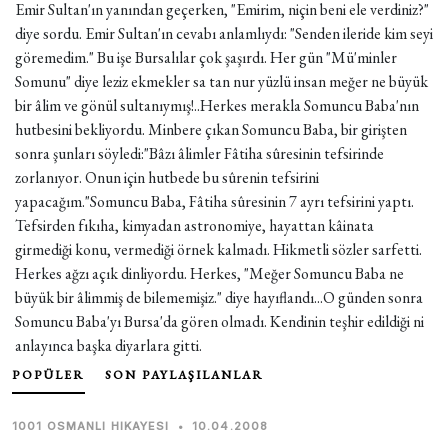
Emir Sultan'ın yanından geçerken, "Emirim, niçin beni ele verdiniz?"
diye sordu. Emir Sultan'ın cevabı anlamlıydı: "Senden ileride kim seyi
göremedim." Bu işe Bursalılar çok şaşırdı. Her gün "Mü'minler
Somunu" diye leziz ekmekler sa tan nur yüzlü insan meğer ne büyük
bir âlim ve gönül sultanıymış!..Herkes merakla Somuncu Baba'nın
hutbesini bekliyordu. Minbere çıkan Somuncu Baba, bir girişten
sonra şunları söyledi:"Bâzı âlimler Fâtiha sûresinin tefsirinde
zorlanıyor. Onun için hutbede bu sûrenin tefsirini
yapacağım."Somuncu Baba, Fâtiha sûresinin 7 ayrı tefsirini yaptı.
Tefsirden fıkıha, kimyadan astronomiye, hayattan kâinata
girmediği konu, vermediği örnek kalmadı. Hikmetli sözler sarfetti.
Herkes ağzı açık dinliyordu. Herkes, "Meğer Somuncu Baba ne
büyük bir âlimmiş de bilememişiz." diye hayıflandı...O günden sonra
Somuncu Baba'yı Bursa'da gören olmadı. Kendinin teşhir edildiği ni
anlayınca başka diyarlara gitti.
POPÜLER
SON PAYLAŞILANLAR
1001 OSMANLI HIKAYESI
•
10.04.2008