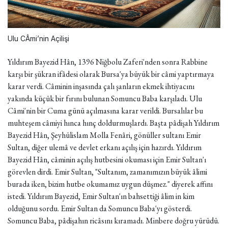
Ulu CÂmi’nin Açilişi
Yıldırım Bayezid Hân, 1396 Niğbolu Zaferi'nden sonra Rabbine
karşı bir şükran ifâdesi olarak Bursa'ya büyük bir câmi yaptırmaya
karar verdi. Câminin inşasında çalı şanların ekmek ihtiyacını
yakında küçük bir fırını bulunan Somuncu Baba karşıladı. Ulu
Câmi'nin bir Cuma günü açılmasına karar verildi. Bursalılar bu
muhteşem câmiyi hınca hınç doldurmuşlardı. Başta pâdişah Yıldırım
Bayezid Hân, Şeyhülislam Molla Fenâri, gönüller sultanı Emir
Sultan, diğer ulemâ ve devlet erkanı açılış için hazırdı. Yıldırım
Bayezid Hân, câminin açılış hutbesini okuması için Emir Sultan'ı
görevlen dirdi. Emir Sultan, "Sultanım, zamanımızın büyük âlimi
burada iken, bizim hutbe okumamız uygun düşmez." diyerek affını
istedi. Yıldırım Bayezid, Emir Sultan'ın bahsettiği âlim in kim
olduğunu sordu. Emir Sultan da Somuncu Baba'yı gösterdi.
Somuncu Baba, pâdişahın ricâsını kıramadı. Minbere doğru yürüdü.