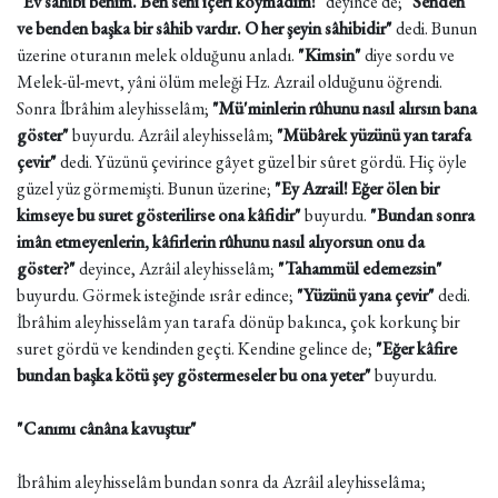
"Ev sâhibi benim. Ben seni içeri koymadım!"
deyince de;
"Senden
ve benden başka bir sâhib vardır. O her şeyin sâhibidir"
dedi. Bunun
üzerine oturanın melek olduğunu anladı.
"Kimsin"
diye sordu ve
Melek-ül-mevt, yâni ölüm meleği Hz. Azrail olduğunu öğrendi.
Sonra İbrâhim aleyhisselâm;
"Mü'minlerin rûhunu nasıl alırsın bana
göster"
buyurdu. Azrâil aleyhisselâm;
"Mübârek yüzünü yan tarafa
çevir"
dedi. Yüzünü çevirince gâyet güzel bir sûret gördü. Hiç öyle
güzel yüz görmemişti. Bunun üzerine;
"Ey Azrail! Eğer ölen bir
kimseye bu suret gösterilirse ona kâfidir"
buyurdu.
"Bundan sonra
imân etmeyenlerin, kâfirlerin rûhunu nasıl alıyorsun onu da
göster?"
deyince, Azrâil aleyhisselâm;
"Tahammül edemezsin"
buyurdu. Görmek isteğinde ısrâr edince;
"Yüzünü yana çevir"
dedi.
İbrâhim aleyhisselâm yan tarafa dönüp bakınca, çok korkunç bir
suret gördü ve kendinden geçti. Kendine gelince de;
"Eğer kâfire
bundan başka kötü şey göstermeseler bu ona yeter"
buyurdu.
"Canımı cânâna kavuştur"
İbrâhim aleyhisselâm bundan sonra da Azrâil aleyhisselâma;