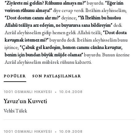
"Ziyârete mi geldin? Rûhumu almaya mı?"
buyurdu.
"Eğer izin
verirsen rûhunu almaya!"
diye cevap verdi. İbrâhim aleyhisselâm;
"Dost dostun canını alır mı?"
deyince;
"Yâ İbrâhim bu husûsu
Allahü teâlâya arz edeyim, ne buyurursa sana bildireyim"
dedi.
Azrâil aleyhisselâm gidip hemen geldi. Allahü teâlâ;
"Dost dosta
kavuşmak istemez mi?"
buyurdu dedi. İbrâhim aleyhisselâm bunu
işitince;
"Çabuk gel kardeşim, hemen canımı cânâna kavuştur,
benim için bundan büyük müjde olamaz"
buyurdu. Bunun üzerine
Azrâil aleyhisselâm mübârek rûhunu kabzetti.
POPÜLER
SON PAYLAŞILANLAR
1001 OSMANLI HIKAYESI
•
10.04.2008
Yavuz'un Kuvveti
Vehbi Tülek
1001 OSMANLI HIKAYESI
•
10.09.2008