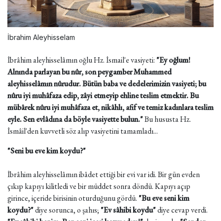
İbrahim Aleyhisselam
İbrâhim aleyhisselâmın oğlu Hz. İsmail'e vasiyeti:
"Ey oğlum!
Alnında parlayan bu nûr, son peygamber Muhammed
aleyhisselâmın nûrudur. Bütün baba ve dedelerimizin vasiyeti; bu
nûru iyi muhâfaza edip, zâyi etmeyip ehline teslim etmektir. Bu
mübârek nûru iyi muhâfaza et, nikâhlı, afif ve temiz kadınlara teslim
eyle. Sen evlâdına da böyle vasiyette bulun."
Bu hususta Hz.
İsmâil'den kuvvetli söz alıp vasiyetini tamamladı...
"Seni bu eve kim koydu?"
İbrâhim aleyhisselâmın ibâdet ettiği bir evi var idi. Bir gün evden
çıkıp kapıyı kilitledi ve bir müddet sonra döndü. Kapıyı açıp
girince, içeride birisinin oturduğunu gördü.
"Bu eve seni kim
koydu?"
diye sorunca, o şahıs;
"Ev sâhibi koydu"
diye cevap verdi.