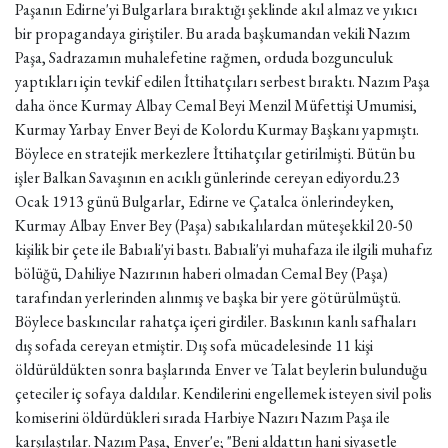
Paşanın Edirne'yi Bulgarlara bıraktığı şeklinde akıl almaz ve yıkıcı
bir propagandaya giriştiler. Bu arada başkumandan vekili Nazım
Paşa, Sadrazamın muhalefetine rağmen, orduda bozgunculuk
yaptıkları için tevkif edilen İttihatçıları serbest bıraktı. Nazım Paşa
daha önce Kurmay Albay Cemal Beyi Menzil Müfettişi Umumisi,
Kurmay Yarbay Enver Beyi de Kolordu Kurmay Başkanı yapmıştı.
Böylece en stratejik merkezlere İttihatçılar getirilmişti. Bütün bu
işler Balkan Savaşının en acıklı günlerinde cereyan ediyordu.23
Ocak 1913 günü Bulgarlar, Edirne ve Çatalca önlerindeyken,
Kurmay Albay Enver Bey (Paşa) sabıkalılardan müteşekkil 20-50
kişilik bir çete ile Babıali'yi bastı. Babıali'yi muhafaza ile ilgili muhafız
bölüğü, Dahiliye Nazırının haberi olmadan Cemal Bey (Paşa)
tarafından yerlerinden alınmış ve başka bir yere götürülmüştü.
Böylece baskıncılar rahatça içeri girdiler. Baskının kanlı safhaları
dış sofada cereyan etmiştir. Dış sofa mücadelesinde 11 kişi
öldürüldükten sonra başlarında Enver ve Talat beylerin bulunduğu
çeteciler iç sofaya daldılar. Kendilerini engellemek isteyen sivil polis
komiserini öldürdükleri sırada Harbiye Nazırı Nazım Paşa ile
karşılaştılar. Nazım Paşa, Enver'e; "Beni aldattın hani siyasetle