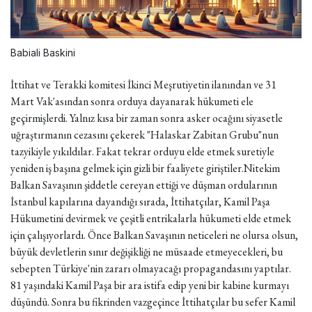
Babiali Baskini
İttihat ve Terakki komitesi İkinci Meşrutiyetin ilanından ve 31
Mart Vak'asından sonra orduya dayanarak hükumeti ele
geçirmişlerdi. Yalnız kısa bir zaman sonra asker ocağını siyasetle
uğraştırmanın cezasını çekerek "Halaskar Zabitan Grubu"nun
tazyikiyle yıkıldılar. Fakat tekrar orduyu elde etmek suretiyle
yeniden iş başına gelmek için gizli bir faaliyete giriştiler.Nitekim
Balkan Savaşının şiddetle cereyan ettiği ve düşman ordularının
İstanbul kapılarına dayandığı sırada, İttihatçılar, Kamil Paşa
Hükumetini devirmek ve çeşitli entrikalarla hükumeti elde etmek
için çalışıyorlardı.
Önce Balkan Savaşının neticeleri ne olursa olsun,
büyük devletlerin sınır değişikliği ne müsaade etmeyecekleri, bu
sebepten Türkiye'nin zararı olmayacağı propagandasını yaptılar.
81 yaşındaki Kamil Paşa bir ara istifa edip yeni bir kabine kurmayı
düşündü. Sonra bu fikrinden vazgeçince İttihatçılar bu sefer Kamil