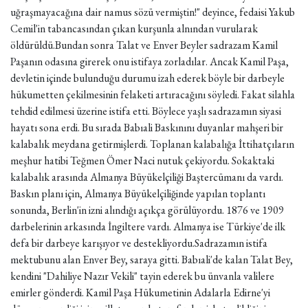
uğraşmayacağına dair namus sözü vermiştin!" deyince, fedaisi Yakub
Cemil'in tabancasından çıkan kurşunla alnından vurularak
öldürüldü.Bundan sonra Talat ve Enver Beyler sadrazam Kamil
Paşanın odasına girerek onu istifaya zorladılar. Ancak Kamil Paşa,
devletin içinde bulunduğu durumu izah ederek böyle bir darbeyle
hükumetten çekilmesinin felaketi artıracağını söyledi. Fakat silahla
tehdid edilmesi üzerine istifa etti. Böylece yaşlı sadrazamın siyasi
hayatı sona erdi. Bu sırada Babıali Baskınını duyanlar mahşeri bir
kalabalık meydana getirmişlerdi. Toplanan kalabalığa İttihatçıların
meşhur hatibi Teğmen Ömer Naci nutuk çekiyordu. Sokaktaki
kalabalık arasında Almanya Büyükelçiliği Baştercümanı da vardı.
Baskın planı için, Almanya Büyükelçiliğinde yapılan toplantı
sonunda, Berlin'in izni alındığı açıkça görülüyordu. 1876 ve 1909
darbelerinin arkasında İngiltere vardı. Almanya ise Türkiye'de ilk
defa bir darbeye karışıyor ve destekliyordu.Sadrazamın istifa
mektubunu alan Enver Bey, saraya gitti. Babıali'de kalan Talat Bey,
kendini "Dahiliye Nazır Vekili" tayin ederek bu ünvanla valilere
emirler gönderdi. Kamil Paşa Hükumetinin Adalarla Edirne'yi