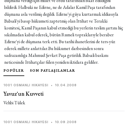
düşmana verdiği için millet ve ordu tarafından iskat edildiğini
bildirdi. Halbuki ne Edirne, ne de Adalar Kamil Paşa tarafından
düşmana asla verilmiş değildi. Edirne'yi güya kurtarmak iddiasıyla
Babıali'yi basıp hükumeti zaptetmiş olan İttihat ve Terakki
komitesi, Kamil Paşanın kabul etmediği bu yerlerin teslim şartını hiç
sıkılmadan kabul ederek, bütün Rumeli topraklarıyle beraber
Edirne'yi de düşmana terk etti. Bu tarihi ihanetlerini de ters-yüz
ederek millete anlattılar.Bu hükumet darbesinden sonra
sadrazamlığa Mahmud Şevket Paşa getirildi. Babıali baskını
neticesinde İttihatçılar fiilen yeniden iktidara geldiler.
POPÜLER
SON PAYLAŞILANLAR
1001 OSMANLI HIKAYESI
•
10.04.2008
Yavuz'un Kuvveti
Vehbi Tülek
1001 OSMANLI HIKAYESI
•
10.09.2008