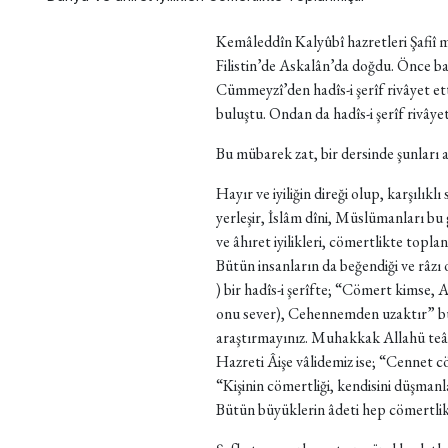
Kemâleddîn Kalyûbî hazretleri Şafiî m
Filistin’de Askalân’da doğdu. Önce ba
Cümmeyzî’den hadîs-i şerîf rivâyet et
buluştu. Ondan da hadîs-i şerîf rivâyet
Bu mübarek zat, bir dersinde şunları a
Hayır ve iyiliğin direği olup, karşılık
yerleşir, İslâm dîni, Müslümanları bu 
ve âhıret iyilikleri, cömertlikte topl
Bütün insanların da beğendiği ve râzı 
) bir hadîs-i şerîfte; “Cömert kimse, 
onu sever), Cehennemden uzaktır” buy
araştırmayınız. Muhakkak Allahü teâ
Hazreti Âişe vâlidemiz ise; “Cennet c
“Kişinin cömertliği, kendisini düşmanla
Bütün büyüklerin âdeti hep cömertlik