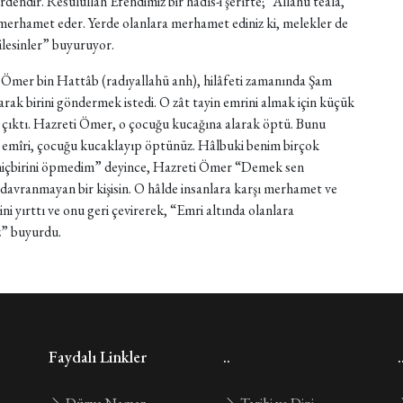
endir. Resûlullah Efendimiz bir hadîs-i şerîfte; “Allahü teâlâ,
 merhamet eder. Yerde olanlara merhamet ediniz ki, melekler de
ilesinler” buyuruyor.
i: Ömer bin Hattâb (radıyallahü anh), hilâfeti zamanında Şam
olarak birini göndermek istedi. O zât tayin emrini almak için küçük
 çıktı. Hazreti Ömer, o çocuğu kucağına alarak öptü. Bunu
in emîri, çocuğu kucaklayıp öptünüz. Hâlbuki benim birçok
 hiçbirini öpmedim” deyince, Hazreti Ömer “Demek sen
davranmayan bir kişisin. O hâlde insanlara karşı merhamet ve
ni yırttı ve onu geri çevirerek, “Emri altında olanlara
z” buyurdu.
Faydalı Linkler
..
.