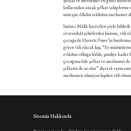
Şefkat ve merhamet en güzel hasletlerd
kullarından ancak şefkat sahiplerine
sizin için Allahü teâlâdan merhamet d
İmâm-ı Mâlik hazretleri şöyle bildird
civarındaki şehirlerden birisine, vâli 
çocuğu ile Hazreti Ömer’in huzûruna
gören vâli olacak kişi, “Ey müminler
evlâdım olduğu hâlde, şimdiye kadar
çocuğuna bile şefkat ve merhamet ile 
şefkatin de az olur” diyerek tayin emri
merhameti olmayan kişiden vâli olma
Sitemiz Hakkında