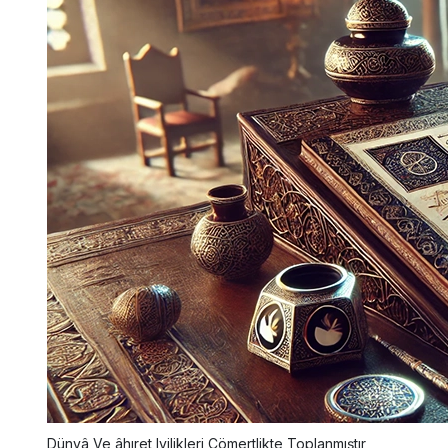
Dünyâ Ve âhıret Iyilikleri Cömertlikte Toplanmıştır