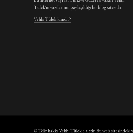
Bu internet sayfası Türkiye Gazetesi yazarı Vehbi
Tülek'in yazılarının paylaşıldığı bir blog sitesidir.
Vehbi Tülek kimdir?
© Telif hakkı
Vehbi Tülek'e aittir
. Bu web sitesindeki 