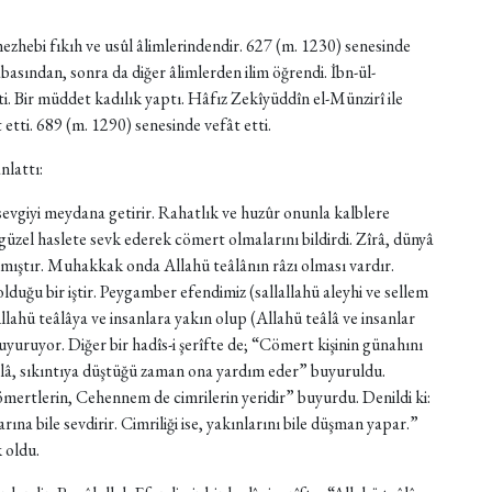
ezhebi fıkıh ve usûl âlimlerindendir. 627 (m. 1230) senesinde
basından, sonra da diğer âlimlerden ilim öğrendi. İbn-ül-
ti. Bir müddet kadılık yaptı. Hâfız Zekîyüddîn el-Münzirî ile
 etti. 689 (m. 1290) senesinde vefât etti.
nlattı:
lı sevgiyi meydana getirir. Rahatlık ve huzûr onunla kalblere
güzel haslete sevk ederek cömert olmalarını bildirdi. Zîrâ, dünyâ
anmıştır. Muhakkak onda Allahü teâlânın râzı olması vardır.
olduğu bir iştir. Peygamber efendimiz (sallallahü aleyhi ve sellem
Allahü teâlâya ve insanlara yakın olup (Allahü teâlâ ve insanlar
uruyor. Diğer bir hadîs-i şerîfte de; “Cömert kişinin günahını
lâ, sıkıntıya düştüğü zaman ona yardım eder” buyuruldu.
ömertlerin, Cehennem de cimrilerin yeridir” buyurdu. Denildi ki:
rına bile sevdirir. Cimriliği ise, yakınlarını bile düşman yapar.”
 oldu.