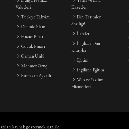
Dünya Namaz
Tarihi ve Dini
Vakitleri
Kasetler
Türkiye Takvimi
Dini Terimler
Sözlüğü
Dinimiz İslam
İlahiler
Huzur Pınarı
İngilizce Dini
Çocuk Pınarı
Kitaplar
Osman Ünlü
Eğitim
Mehmet Oruç
İngilizce Eğitim
Ramazan Ayvallı
Web ve Yazılım
Hizmetleri
yazıları kaynak göstermek şartı ile