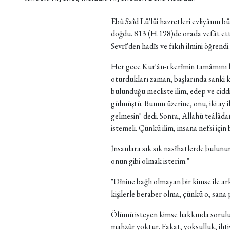
Ebû Saîd Lü'lüi hazretleri evliyânın 
doğdu. 813 (H.198)de orada vefât etti
Sevrî'den hadîs ve fıkıh ilmini öğrendi
Her gece Kur'ân-ı kerîmin tamâmını h
oturdukları zaman, başlarında sanki k
bulunduğu mecliste ilim, edep ve cidd
gülmüştü. Bunun üzerine, onu, iki ay i
gelmesin" dedi. Sonra, Allahü teâlâdan
istemeli. Çünkü ilim, insana nefsi için b
İnsanlara sık sık nasîhatlerde bulun
onun gibi olmak isterim."
"Dînine bağlı olmayan bir kimse ile a
kişilerle beraber olma, çünkü o, sana 
Ölümü isteyen kimse hakkında sorulu
mahzûr yoktur. Fakat, yoksulluk, ihti