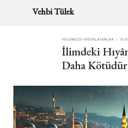
Vehbi Tülek
YOLUMUZU AYDINLATANLAR
•
12.
İlimdeki Hıyâ
Daha Kötüdür