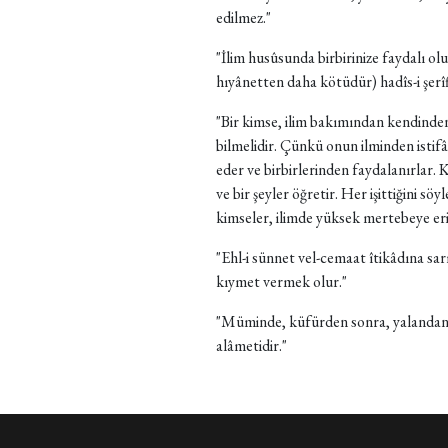
edilmez."
"İlim husûsunda birbirinize faydalı olu
hıyânetten daha kötüdür) hadîs-i şerîf
"Bir kimse, ilim bakımından kendinden
bilmelidir. Çünkü onun ilminden istifâd
eder ve birbirlerinden faydalanırlar. K
ve bir şeyler öğretir. Her işittiğini sö
kimseler, ilimde yüksek mertebeye er
"Ehl-i sünnet vel-cemaat îtikâdına sar
kıymet vermek olur."
"Müminde, küfürden sonra, yalandan d
alâmetidir."