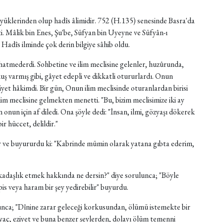
büyüklerinden olup hadîs âlimidir. 752 (H.135) senesinde Basra'da
. Mâlik bin Enes, Şu'be, Süfyan bin Uyeyne ve Süfyân-ı
. Hadîs ilminde çok derin bilgiye sâhib oldu.
atmederdi. Sohbetine ve ilim meclisine gelenler, huzûrunda,
uş varmış gibi, gâyet edepli ve dikkatli otururlardı. Onun
iyet hâkimdi. Bir gün, Onun ilim meclisinde oturanlardan birisi
lim meclisine gelmekten menetti. "Bu, bizim meclisimize iki ay
 onun için af diledi. Ona şöyle dedi: "İnsan, ilmi, gözyaşı dökerek
ir hüccet, delildir."
ur ve buyururdu ki: "Kabrinde mümin olarak yatana gıbta ederim,
rkadaşlık etmek hakkında ne dersin?" diye sorulunca; "Böyle
pis veya haram bir şey yedirebilir" buyurdu.
nca; "Dînine zarar geleceği korkusundan, ölümü istemekte bir
yaç, eziyet ve buna benzer şeylerden, dolayı ölüm temenni