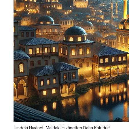
İlimdeki Hıyânet, Maldaki Hıyânetten Daha Kötüdür!