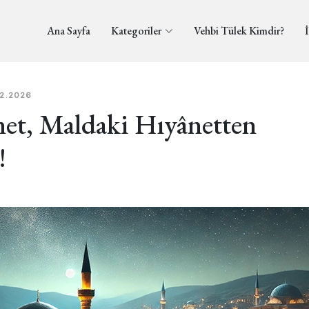
Ana Sayfa
Kategoriler
Vehbi Tülek Kimdir?
İ
02.2026
net, Maldaki Hıyânetten
!