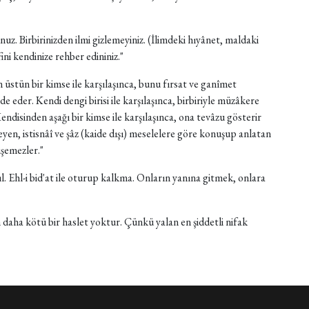
nuz. Birbirinizden ilmi gizlemeyiniz. (İlimdeki hıyânet, maldaki
ini kendinize rehber edininiz."
 üstün bir kimse ile karşılaşınca, bunu fırsat ve ganîmet
e eder. Kendi dengi birisi ile karşılaşınca, birbiriyle müzâkere
endisinden aşağı bir kimse ile karşılaşınca, ona tevâzu gösterir
yleyen, istisnâî ve şâz (kaide dışı) meselelere göre konuşup anlatan
işemezler."
ıl. Ehl-i bid'at ile oturup kalkma. Onların yanına gitmek, onlara
aha kötü bir haslet yoktur. Çünkü yalan en şiddetli nifak