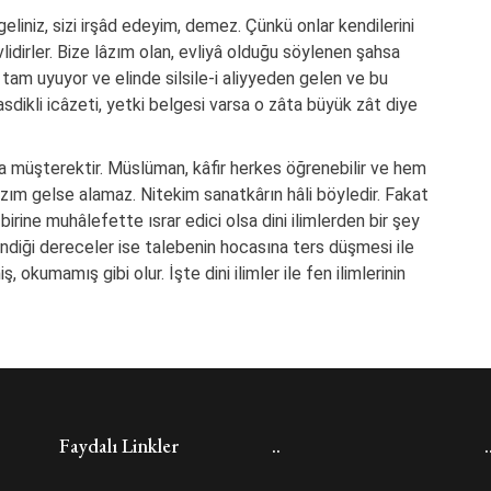
geliniz, sizi irşâd edeyim, demez. Çünkü onlar kendilerini
idirler. Bize lâzım olan, evliyâ olduğu söylenen şahsa
 tam uyuyor ve elinde silsile-i aliyyeden gelen ve bu
sdikli icâzeti, yetki belgesi varsa o zâta büyük zât diye
ında müşterektir. Müslüman, kâfir herkes öğrenebilir ve hem
âzım gelse alamaz. Nitekim sanatkârın hâli böyledir. Fakat
irine muhâlefette ısrar edici olsa dini ilimlerden bir şey
diği dereceler ise talebenin hocasına ters düşmesi ile
, okumamış gibi olur. İşte dini ilimler ile fen ilimlerinin
Faydalı Linkler
..
.