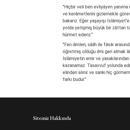
"Hiçbir veli ben evliyâyım yanıma 
ve kerâmetlerini gizlemekle görevl
bakarız. Eğer yaşayışı İslâmiyet'e
yolda yetişmiş büyük bir zâttan ta
hürmet ederiz."
"Fen ilimleri, sâlih ile fâsık aras
öğretmiş olduğu ilmi geri almak l
İslâmiyetin emir ve yasaklarından b
kazanamaz. Tasavvuf yolunda edin
elinden alınır ve sanki hiç görmemiş
farkı budur."
Sitemiz Hakkında