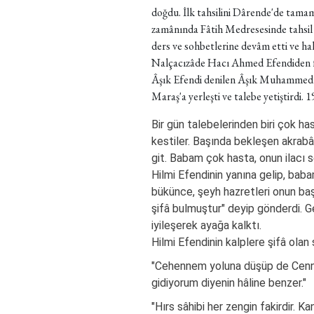
doğdu. İlk tahsilini Dârende'de tamaml
zamânında Fâtih Medresesinde tahsil
ders ve sohbetlerine devâm etti ve hal
Nalçacızâde Hacı Ahmed Efendiden fe
Âşık Efendi denilen Âşık Muhammed Mı
Maraş'a yerleşti ve talebe yetiştirdi. 
Bir gün talebelerinden biri çok ha
kestiler. Başında bekleşen akrab
git. Babam çok hasta, onun ilacı se
Hilmi Efendinin yanına gelip, ba
bükünce, şeyh hazretleri onun baş
şifâ bulmuştur" deyip gönderdi. 
iyileşerek ayağa kalktı.
Hilmi Efendinin kalplere şifâ olan 
"Cehennem yoluna düşüp de Cennet
gidiyorum diyenin hâline benzer."
"Hırs sâhibi her zengin fakirdir. K