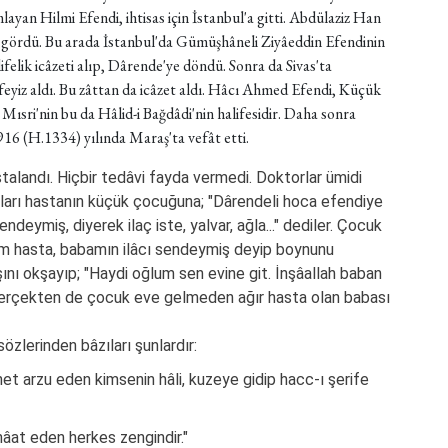
ayan Hilmi Efendi, ihtisas için İstanbul'a gitti. Abdülaziz Han
 gördü. Bu arada İstanbul'da Gümüşhâneli Ziyâeddin Efendinin
ifelik icâzeti alıp, Dârende'ye döndü. Sonra da Sivas'ta
yiz aldı. Bu zâttan da icâzet aldı. Hâcı Ahmed Efendi, Küçük
sri'nin bu da Hâlid-i Bağdâdi'nin halifesidir. Daha sonra
1916 (H.1334) yılında Maraş'ta vefât etti.
stalandı. Hiçbir tedâvi fayda vermedi. Doktorlar ümidi
âları hastanın küçük çocuğuna; "Dârendeli hoca efendiye
ndeymiş, diyerek ilaç iste, yalvar, ağla..." dediler. Çocuk
bam hasta, babamın ilâcı sendeymiş deyip boynunu
ını okşayıp; "Haydi oğlum sen evine git. İnşâallah baban
Gerçekten de çocuk eve gelmeden ağır hasta olan babası
sözlerinden bâzıları şunlardır:
 arzu eden kimsenin hâli, kuzeye gidip hacc-ı şerife
anâat eden herkes zengindir."