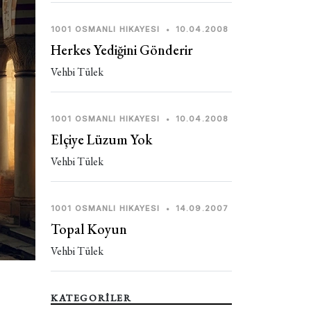
1001 OSMANLI HIKAYESI
•
10.04.2008
Herkes Yediğini Gönderir
Vehbi Tülek
1001 OSMANLI HIKAYESI
•
10.04.2008
Elçiye Lüzum Yok
Vehbi Tülek
1001 OSMANLI HIKAYESI
•
14.09.2007
Topal Koyun
Vehbi Tülek
KATEGORİLER