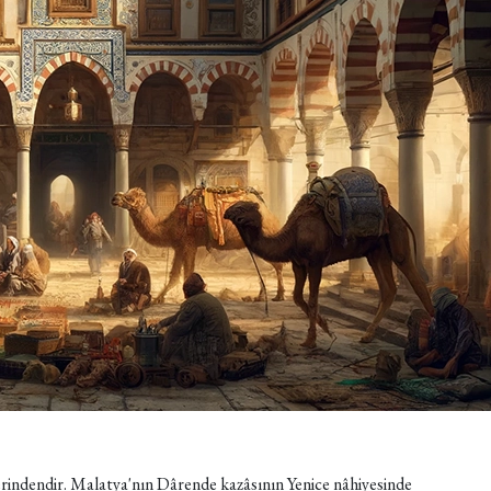
rindendir. Malatya'nın Dârende kazâsının Yenice nâhiyesinde