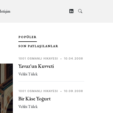
letişim
POPÜLER
SON PAYLAŞILANLAR
1001 OSMANLI HIKAYESI
•
10.04.2008
Yavuz'un Kuvveti
Vehbi Tülek
1001 OSMANLI HIKAYESI
•
10.09.2008
Bir Kâse Yoğurt
Vehbi Tülek