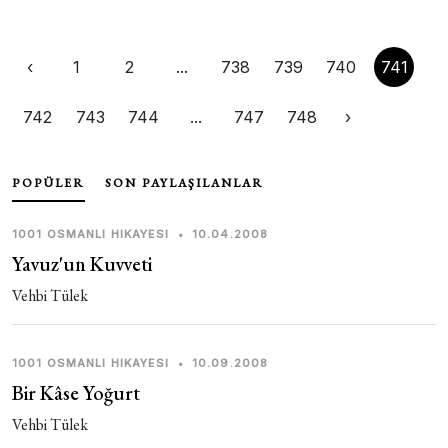
‹
1
2
...
738
739
740
741
742
743
744
...
747
748
›
POPÜLER
SON PAYLAŞILANLAR
1001 OSMANLI HIKAYESI
•
10.04.2008
Yavuz'un Kuvveti
Vehbi Tülek
1001 OSMANLI HIKAYESI
•
10.09.2008
Bir Kâse Yoğurt
Vehbi Tülek