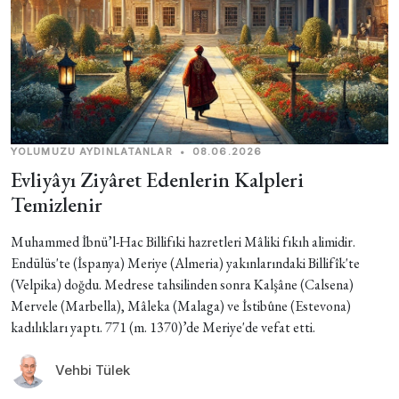
YOLUMUZU AYDINLATANLAR
•
08.06.2026
Evliyâyı Ziyâret Edenlerin Kalpleri
Temizlenir
Muhammed İbnü’l-Hac Billifıki hazretleri Mâliki fıkıh alimidir.
Endülüs'te (İspanya) Meriye (Almeria) yakınlarındaki Billifîk'te
(Velpika) doğdu. Medrese tahsilinden sonra Kalşâne (Calsena)
Mervele (Marbella), Mâleka (Malaga) ve İstibûne (Estevona)
kadılıkları yaptı. 771 (m. 1370)’de Meriye'de vefat etti.
Vehbi Tülek