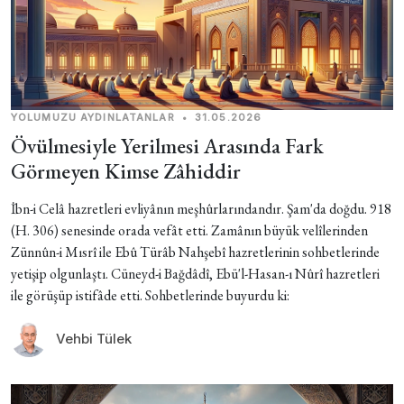
YOLUMUZU AYDINLATANLAR
•
31.05.2026
Övülmesiyle Yerilmesi Arasında Fark
Görmeyen Kimse Zâhiddir
İbn-i Celâ hazretleri evliyânın meşhûrlarındandır. Şam'da doğdu. 918
(H. 306) senesinde orada vefât etti. Zamânın büyük velîlerinden
Zünnûn-i Mısrî ile Ebû Türâb Nahşebî hazretlerinin sohbetlerinde
yetişip olgunlaştı. Cüneyd-i Bağdâdî, Ebü'l-Hasan-ı Nûrî hazretleri
ile görüşüp istifâde etti. Sohbetlerinde buyurdu ki:
Vehbi Tülek