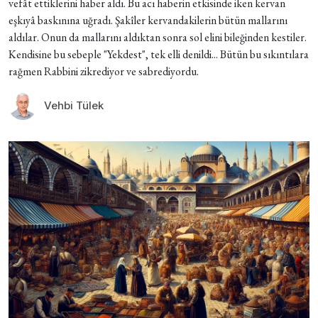
vefât ettiklerini haber aldı. Bu acı haberin etkisinde iken kervan
eşkıyâ baskınına uğradı. Şakîler kervandakilerin bütün mallarını
aldılar. Onun da mallarını aldıktan sonra sol elini bileğinden kestiler.
Kendisine bu sebeple "Yekdest", tek elli denildi... Bütün bu sıkıntılara
rağmen Rabbini zikrediyor ve sabrediyordu.
Vehbi Tülek