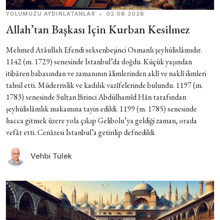
YOLUMUZU AYDINLATANLAR
•
02.06.2026
Allah’tan Başkası Için Kurban Kesilmez
Mehmed Atâullah Efendi seksenbeşinci Osmanlı şeyhülislâmıdır.
1142 (m. 1729) senesinde İstanbul’da doğdu. Küçük yaşından
itibâren babasından ve zamanının âlimlerinden aklî ve naklî ilimleri
tahsil etti. Müderrislik ve kadılık vazîfelerinde bulundu. 1197 (m.
1783) senesinde Sultan Birinci Abdülhamîd Hân tarafından
şeyhülislâmlık makamına tayin edildi. 1199 (m. 1785) senesinde
hacca gitmek üzere yola çıkıp Gelibolu’ya geldiği zaman, orada
vefât etti. Cenâzesi İstanbul’a getirilip defnedildi.
Vehbi Tülek