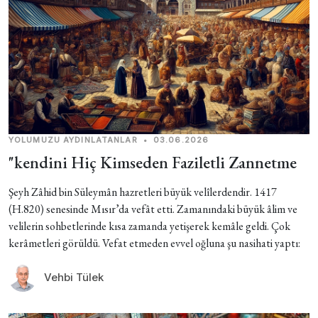
YOLUMUZU AYDINLATANLAR
•
03.06.2026
"kendini Hiç Kimseden Faziletli Zannetme
Şeyh Zâhid bin Süleymân hazretleri büyük velîlerdendir. 1417
(H.820) senesinde Mısır’da vefât etti. Zamanındaki büyük âlim ve
velilerin sohbetlerinde kısa zamanda yetişerek kemâle geldi. Çok
kerâmetleri görüldü. Vefat etmeden evvel oğluna şu nasihati yaptı:
Vehbi Tülek