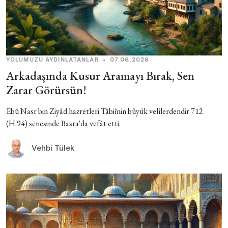
YOLUMUZU AYDINLATANLAR
•
07.06.2026
Arkadaşında Kusur Aramayı Bırak, Sen
Zarar Görürsün!
Ebû Nasr bin Ziyâd hazretleri Tâbiînin büyük velîlerdendir 712
(H.94) senesinde Basra'da vefât etti.
Vehbi Tülek