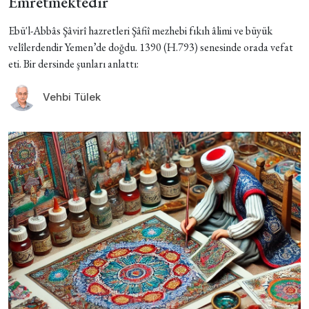
Emretmektedir
Ebü'l-Abbâs Şâvirî hazretleri Şâfiî mezhebi fıkıh âlimi ve büyük
velîlerdendir Yemen’de doğdu. 1390 (H.793) senesinde orada vefat
eti. Bir dersinde şunları anlattı:
Vehbi Tülek