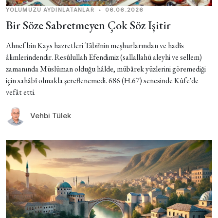
YOLUMUZU AYDINLATANLAR
•
06.06.2026
Bir Söze Sabretmeyen Çok Söz Işitir
Ahnef bin Kays hazretleri Tâbiînin meşhurlarından ve hadîs
âlimlerindendir. Resûlullah Efendimiz (sallallahü aleyhi ve sellem)
zamanında Müslüman olduğu hâlde, mübârek yüzlerini göremediği
için sahâbî olmakla şereflenemedi. 686 (H.67) senesinde Kûfe'de
vefât etti.
Vehbi Tülek