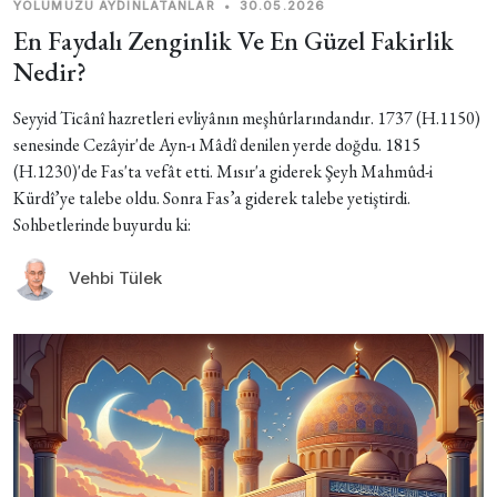
YOLUMUZU AYDINLATANLAR
•
30.05.2026
En Faydalı Zenginlik Ve En Güzel Fakirlik
Nedir?
Seyyid Ticânî hazretleri evliyânın meşhûrlarındandır. 1737 (H.1150)
senesinde Cezâyir'de Ayn-ı Mâdî denilen yerde doğdu. 1815
(H.1230)'de Fas'ta vefât etti. Mısır'a giderek Şeyh Mahmûd-i
Kürdî’ye talebe oldu. Sonra Fas’a giderek talebe yetiştirdi.
Sohbetlerinde buyurdu ki:
Vehbi Tülek