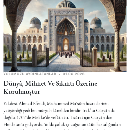
YOLUMUZU AYDINLATANLAR
•
01.06.2026
Dünyâ, Mihnet Ve Sıkıntı Üzerine
Kurulmuştur
Yekdest Ahmed Efendi, Muhammed Ma'sûm hazretlerinin
yetiştirdiği yedi bin mürşid-i kâmilden biridir. Irak’ta Cüryân'da
doğdu. 1707'de Mekke'de vefât etti. Ticâret için Cüryân'dan
Hindistan'a gidiyordu. Yolda çoluk-çocuğunun tâûn hastalığından