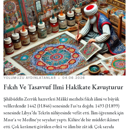
YOLUMUZU AYDINLATANLAR
•
04.06.2026
Fıkıh Ve Tasavvuf Ilmi Hakîkate Kavuşturur
Şihâbüddîn Zerrûk hazretleri Mâlikî mezhebi fıkıh âlimi ve büyük
velîlerdendir 1442 (H.846) senesinde Fas'ta doğdu. 1493 (H.899)
senesinde Libya’da Tekrîn nâhiyesinde vefât etti. İlim öğrenmek için
Mısır'a ve Medîne'ye seyahat yaptı. Kâhire'de bir müddet ikâmet
etti. Çok kerâmeti görülen evliyâ ve âlim bir zât idi. Çok sayıda