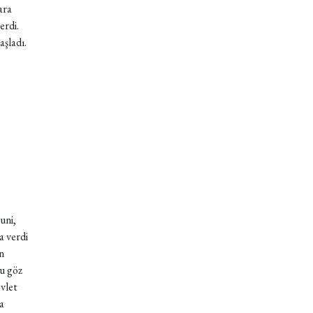
ara
erdi.
şladı.
uni,
a verdi
n
u göz
vlet
a