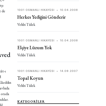
rşı
1001 OSMANLI HIKAYESI
•
10.04.2008
e de
Herkes Yediğini Gönderir
Vehbi Tülek
1001 OSMANLI HIKAYESI
•
10.04.2008
Elçiye Lüzum Yok
sved
Vehbi Tülek
ât-ı
1001 OSMANLI HIKAYESI
•
14.09.2007
d
Topal Koyun
Alâeddin
Vehbi Tülek
 avluda
e orada
dılar.
KATEGORİLER
il