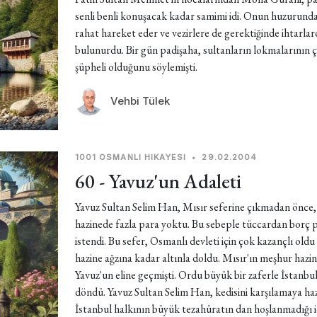
senli benli konuşacak kadar samimi idi. Onun huzurund
rahat hareket eder ve vezirlere de gerektiğinde ihtarlar
bulunurdu. Bir gün padişaha, sultanların lokmalarının
şüpheli olduğunu söylemişti.
Vehbi Tülek
1001 OSMANLI HIKAYESI
•
29.02.2004
60 - Yavuz'un Adaleti
Yavuz Sultan Selim Han, Mısır seferine çıkmadan önce,
hazinede fazla para yoktu. Bu sebeple tüccardan borç 
istendi. Bu sefer, Osmanlı devleti için çok kazançlı oldu
hazine ağzına kadar altınla doldu. Mısır'ın meşhur hazin
Yavuz'un eline geçmişti. Ordu büyük bir zaferle İstanbul
döndü. Yavuz Sultan Selim Han, kedisini karşılamaya ha
İstanbul halkının büyük tezahüratın dan hoşlanmadığı i