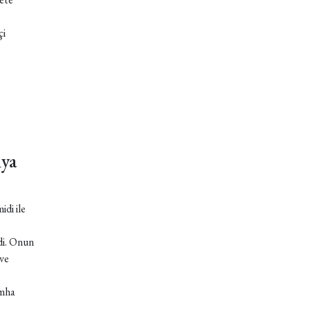
çi
nya
idi ile
di. Onun
 ve
imha
.