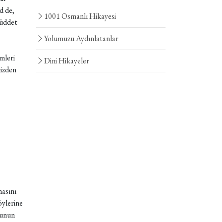
d de,
1001 Osmanlı Hikayesi
müddet
Yolumuzu Aydınlatanlar
mleri
Dini Hikayeler
nizden
masını
öylerine
Bunun