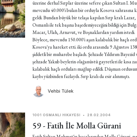
üzerine derhal Sırplar üzerine sefere çıkan Sultan I. Mu
mevcudu 40.000'i bulan bir orduyla Kosova sahrasına 
geldi. Bundan büyük bir telaşa kapılan Sırp kralı Lazar,
Osmanlı ile tek başına başedemiyeceğini bildiği için Bulg
Macar, Ulah, Arnavut, ve Boşnaklardan yardım istedi.
Böylece, mevcudu 150.000'i aşan kalabalık bir haçlı or
Kosova'ya hareket etti. iki ordu arasında 9 Ağustos 13
şiddetli bir muharebe başladı. Şehzade Yıldırım Bayezid 
şehzade Yakub beylerin olağanüstü gayretleri ile kısa 
kalabalık haçlı orduları mağlup edildi. Düşman ordusu
kaybı yüzbinden fazlaydı. Sırp kralı da esir alınmıştı.
Vehbi Tülek
1001 OSMANLI HIKAYESI
•
28.02.2004
59 - Fatih İle Molla Gürani
Fatih Sultan Mehmet'in hocalarından Molla Gürani, pad