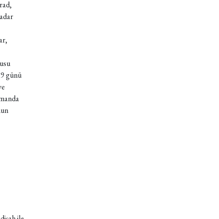
rad,
kadar
ar,
dusu
89 günü
ve
zamanda
nun
işah ile