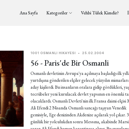
Ana Sayfa
Kategoriler
Vehbi Tülek Kimdir?
İ
1001 OSMANLI HIKAYESI
•
25.02.2004
56 - Paris'de Bir Osmanli
Osmanlı devletinin Avrupa'ya açılmaya başladığı ilk yıl
yurtdışına gönderilen elçiler gelecek yüzyılın mimarlar
aday kişilerdi. Bu insanların oralara gidip gördükleri, ya
tecrübeler yeni kurulacak devlet yapsının en önemki taş
olacaklardı. Osmanlı Devleti'nin ilk Fransa daimi elçisi
Ali Efendi 2 Nisanda Osmanlı sancağı taşıyan Venedik
gemisiyle, Ege denizinden Akdenize açılarak yol çıkar. 
günlük bir yolculukdan sonra Messına, akabinde Marsi
varan Ali Efendi hemen karantinaya alınır. Bu uygulama