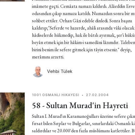
imâmete geçti. Cemâata namazı kıldırdı. Alâeddin Esve
odasından çıkıp namaza katıldı. Namazdan sonra bir 
sohbet ettiler. Orhan Gâzi edeble dinledi. Sonra başını
kaldırıp;"Seferde ve hazerde, ahâli arasında vâki olacak
hâdiselerde hükmedip, hak ile bâtılı ayırmak, şer'i hükü
beyân etmek için bir hâkim-i samedâni lâzımdır. Talebe
birini benim ile sefere gitmek için tâyin etseniz." deyip,
merâmını arzetti.
Vehbi Tülek
1001 OSMANLI HIKAYESI
•
27.02.2004
58 - Sultan Murad'in Hayreti
Sultan I. Murad'ın Karamanoğulları üzerine sefere çık
fırsat bilen Sırplar ve Bulgarlar, sınırlardaki Osmanlı k
saldırdılar ve 20.000'den fazla müslümanı katlettiler. 