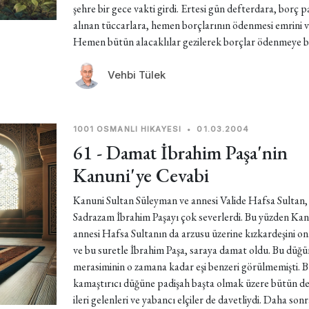
şehre bir gece vakti girdi. Ertesi gün defterdara, borç p
alınan tüccarlara, hemen borçlarının ödenmesi emrini v
Hemen bütün alacaklılar gezilerek borçlar ödenmeye ba
Vehbi Tülek
1001 OSMANLI HIKAYESI
•
01.03.2004
61 - Damat İbrahim Paşa'nin
Kanuni'ye Cevabi
Kanuni Sultan Süleyman ve annesi Valide Hafsa Sultan,
Sadrazam İbrahim Paşayı çok severlerdi. Bu yüzden Kan
annesi Hafsa Sultanın da arzusu üzerine kızkardeşini on
ve bu suretle İbrahim Paşa, saraya damat oldu. Bu düğü
merasiminin o zamana kadar eşi benzeri görülmemişti. B
kamaştırıcı düğüne padişah başta olmak üzere bütün de
ileri gelenleri ve yabancı elçiler de davetliydi. Daha sonr