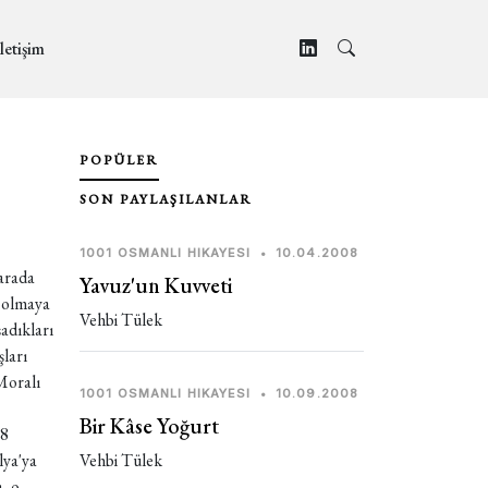
letişim
POPÜLER
SON PAYLAŞILANLAR
1001 OSMANLI HIKAYESI
•
10.04.2008
larada
Yavuz'un Kuvveti
ı olmaya
Vehbi Tülek
şadıkları
ları
 Moralı
1001 OSMANLI HIKAYESI
•
10.09.2008
Bir Kâse Yoğurt
38
lya'ya
Vehbi Tülek
, o