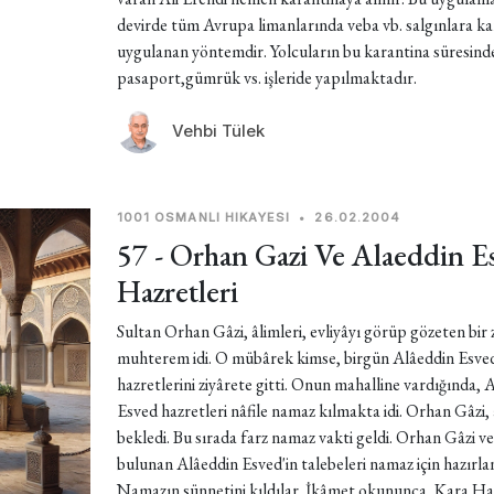
devirde tüm Avrupa limanlarında veba vb. salgınlara ka
uygulanan yöntemdir. Yolcuların bu karantina süresind
pasaport,gümrük vs. işleride yapılmaktadır.
Vehbi Tülek
1001 OSMANLI HIKAYESI
•
26.02.2004
57 - Orhan Gazi Ve Alaeddin E
Hazretleri
Sultan Orhan Gâzi, âlimleri, evliyâyı görüp gözeten bir z
muhterem idi. O mübârek kimse, birgün Alâeddin Esve
hazretlerini ziyârete gitti. Onun mahalline vardığında, 
Esved hazretleri nâfile namaz kılmakta idi. Orhan Gâzi,
bekledi. Bu sırada farz namaz vakti geldi. Orhan Gâzi v
bulunan Alâeddin Esved'in talebeleri namaz için hazırlan
Namazın sünnetini kıldılar. İkâmet okununca, Kara Hal