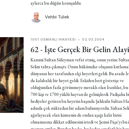
aylarca bu düğün konuşuldu.
Vehbi Tülek
1001 OSMANLI HIKAYESI
•
02.03.2004
62 - İşte Gerçek Bir Gelin Alay
Kanuni Sultan Süleyman vefat etmiş, onun yerine Sultan
Selim tahta çıkmıştı. Onun hükümdar oluşunu kutlamak
dünyanın her tarafından elçi heyetleri geldi. Bu arada İ
da kalabalık bir heyet geldi. Eskiden beri gösterişe ve
olduğundan fazla görünmeye meraklı olan İranlılar, bu 
700 kişi ve 1700 yüklü hayvan ile gelmişlerdi. Padişaha b
hediyeler getiren bu heyetin başında Şahkulu Sultan H
adında çok nüktedan bir adam bulunuyordu. Sultan Sel
ağırlayacak olan kimsenin de ondan aşağı kalır birisi
olmamasına dikkat edilmesini istedi ve Şemsi Paşa'yı bu i
memur ettiler. Bundan başka, bu kadar şatafatlı bir hey