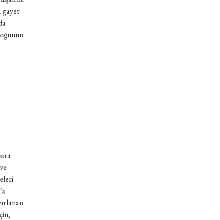
a gayet
da
 çoğunun
para
 ve
eleri
'a
zırlanan
çin,