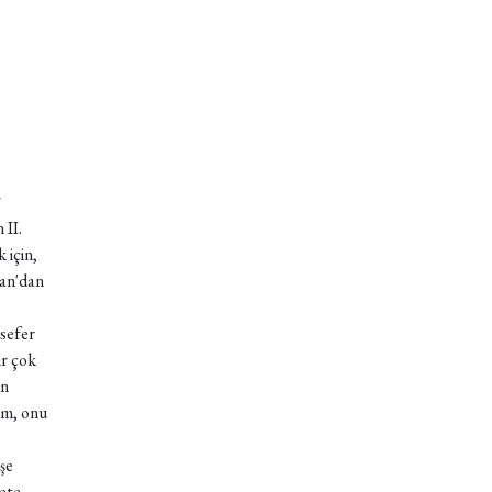
i
 II.
 için,
ran'dan
sefer
ir çok
an
im, onu
şe
ete