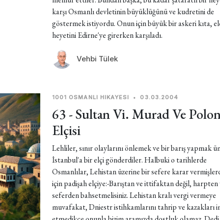
karşı Osmanlı devletinin büyüklüğünü ve kudretini de
göstermek istiyordu. Onun için büyük bir askeri kıta, el
heyetini Edirne'ye girerken karşıladı.
Vehbi Tülek
1001 OSMANLI HIKAYESI
•
03.03.2004
63 - Sultan Vi. Murad Ve Polo
Elçisi
Lehliler, sınır olaylarını önlemek ve bir barış yapmak üm
İstanbul'a bir elçi gönderdiler. Halbuki o tarihlerde
Osmanlılar, Lehistan üzerine bir sefere karar vermişler
için padişah elçiye:-Barıştan ve ittifaktan değil, harpten
seferden bahsetmelisiniz. Lehistan kralı vergi vermeye
muvafakat, Dniestr istihkamlarını tahrip ve kazakları 
etmedikçe onunla bizim aramızda dostluk olamaz. Dedi