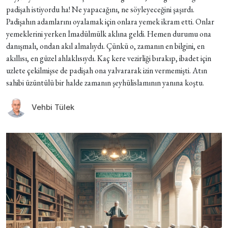
padişah istiyordu ha! Ne yapacağını, ne söyleyeceğini şaşırdı.
Padişahın adamlarını oyalamak için onlara yemek ikram etti. Onlar
yemeklerini yerken İmadülmülk aklına geldi. Hemen durumu ona
danışmalı, ondan akıl almalıydı. Çünkü o, zamanın en bilgini, en
akıllısı, en güzel ahlaklısıydı. Kaç kere vezirliği bırakıp, ibadet için
uzlete çekilmişse de padişah ona yalvararak izin vermemişti. Atın
sahibi üzüntülü bir halde zamanın şeyhülislamının yanına koştu.
Vehbi Tülek