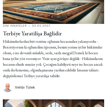
DINI HIKAYELER
•
03.05.2007
Terbiye Yaratilişa Bağlidir
Hükümdarlardan biri vezirine oğlunun hocasından yakınıyordu: -
Ben istiyorum ki oğlum ilim öğrensin, benim yerime iyi bir hükümdar
olsun, o ise devamlı müzikle, sesle, sazla meşgul Demek ki hocası
buna iyi bir yön veremiyor. Vezir aynı görüşte değildi: - Hükümdarım
hocanın elinde mucize yok. Çocuğun kabiliyeti neye ise hocası ancak
onda ilerlemesine, olgunlaşmasına yardım edebilir İnsanın tabiatı
değiştirilemez Terbiye yaratılışa tabidir.
Vehbi Tülek