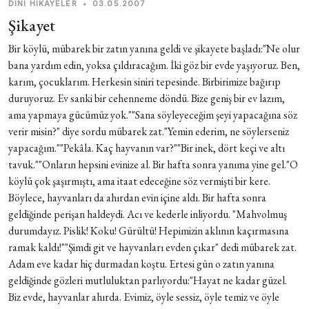
DINI HIKAYELER
•
03.05.2007
Şikayet
Bir köylü, mübarek bir zatın yanına geldi ve şikayete başladı:"Ne olur
bana yardım edin, yoksa çıldıracağım. İki göz bir evde yaşıyoruz. Ben,
karım, çocuklarım. Herkesin siniri tepesinde. Birbirimize bağırıp
duruyoruz. Ev sanki bir cehenneme döndü. Bize geniş bir ev lazım,
ama yapmaya gücümüz yok.""Sana söyleyeceğim şeyi yapacağına söz
verir misin?" diye sordu mübarek zat."Yemin ederim, ne söylerseniz
yapacağım.""Pekâla. Kaç hayvanın var?""Bir inek, dört keçi ve altı
tavuk.""Onların hepsini evinize al. Bir hafta sonra yanıma yine gel."O
köylü çok şaşırmıştı, ama itaat edeceğine söz vermişti bir kere.
Böylece, hayvanları da ahırdan evin içine aldı. Bir hafta sonra
geldiğinde perişan haldeydi. Acı ve kederle inliyordu. "Mahvolmuş
durumdayız. Pislik! Koku! Gürültü! Hepimizin aklının kaçırmasına
ramak kaldı!""Şimdi git ve hayvanları evden çıkar" dedi mübarek zat.
Adam eve kadar hiç durmadan koştu. Ertesi gün o zatın yanına
geldiğinde gözleri mutluluktan parlıyordu:"Hayat ne kadar güzel.
Biz evde, hayvanlar ahırda. Evimiz, öyle sessiz, öyle temiz ve öyle