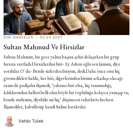
DINI HIKAYELER
•
03.05.2007
Sultan Mahmud Ve Hirsizlar
Sultan Mahmut, bir gece yalnız başına şehri dolaşırken bir grup
hırsıza rastladı.Hırsızlardan biri:- Ey Adem oğlu sen kimsin, diye
sordular.O' da:- Bende sizlerden biriyim, dedi.Daha önce onu hiç
görmedikleri halde, her biri, diğerlerinden birinin arkadaşı olacağı
zannı ile padişaha ilişmedi, "yabancı biri olsa, hiç tanımadığı,
kılıklarından halleri belli olan böyle bir topluluğa kolayca yanaşıp ta;
bende sizdenim, diyebilir mi hiç" düşüncesi rahatlattı herkesi.
İlişmediler, kabullenip kendi haline bıraktılar.
Vehbi Tülek