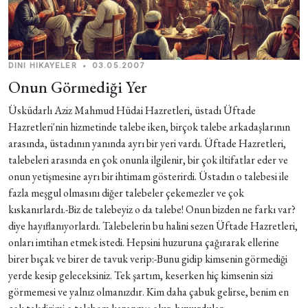
DINI HIKAYELER
•
03.05.2007
Onun Görmediği Yer
Üsküdarlı Aziz Mahmud Hüdai Hazretleri, üstadı Üftade
Hazretleri'nin hizmetinde talebe iken, birçok talebe arkadaşlarının
arasında, üstadının yanında ayrı bir yeri vardı. Üftade Hazretleri,
talebeleri arasında en çok onunla ilgilenir, bir çok iltifatlar eder ve
onun yetişmesine ayrı bir ihtimam gösterirdi. Üstadın o talebesi ile
fazla meşgul olmasını diğer talebeler çekemezler ve çok
kıskanırlardı.-Biz de talebeyiz o da talebe! Onun bizden ne farkı var?
diye hayıflanıyorlardı. Talebelerin bu halini sezen Üftade Hazretleri,
onları imtihan etmek istedi. Hepsini huzuruna çağırarak ellerine
birer bıçak ve birer de tavuk verip:-Bunu gidip kimsenin görmediği
yerde kesip geleceksiniz. Tek şartım, keserken hiç kimsenin sizi
görmemesi ve yalnız olmanızdır. Kim daha çabuk gelirse, benim en