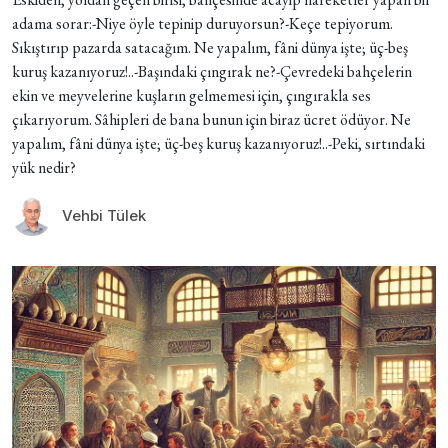
adama sorar:-Niye öyle tepinip duruyorsun?-Keçe tepiyorum.
Sıkıştırıp pazarda satacağım. Ne yapalım, fâni dünya işte; üç-beş
kuruş kazanıyoruz!..-Başındaki çıngırak ne?-Çevredeki bahçelerin
ekin ve meyvelerine kuşların gelmemesi için, çıngırakla ses
çıkarıyorum. Sâhipleri de bana bunun için biraz ücret ödüyor. Ne
yapalım, fâni dünya işte; üç-beş kuruş kazanıyoruz!..-Peki, sırtındaki
yük nedir?
Vehbi Tülek