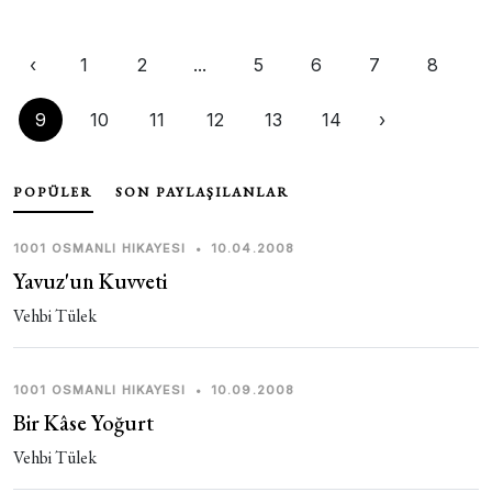
‹
1
2
...
5
6
7
8
9
10
11
12
13
14
›
POPÜLER
SON PAYLAŞILANLAR
1001 OSMANLI HIKAYESI
•
10.04.2008
Yavuz'un Kuvveti
Vehbi Tülek
1001 OSMANLI HIKAYESI
•
10.09.2008
Bir Kâse Yoğurt
Vehbi Tülek