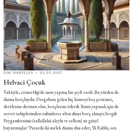
DINI HIKAYELER
•
03.05.2007
Helvaci Çocuk
Vaktiyle, cömertliği ile nam yapmış bir şeyh vardı. Bu yüzden de
daima borçluydu. Dergahına gelen hiç kimseyi boş çevirmez,
dertlerine derman olur, borçlarını öderdi. Bunu yapmak için de
servet sahiplerinden onbinlerce altın dinar borç almıştı.Sevgili
Peygamberimiz (sallallahü aleyhi ve sellem) ne güzel
buyurmuşlar:"Pazarda iki melek daima dua eder; Yâ Rabbi, sen