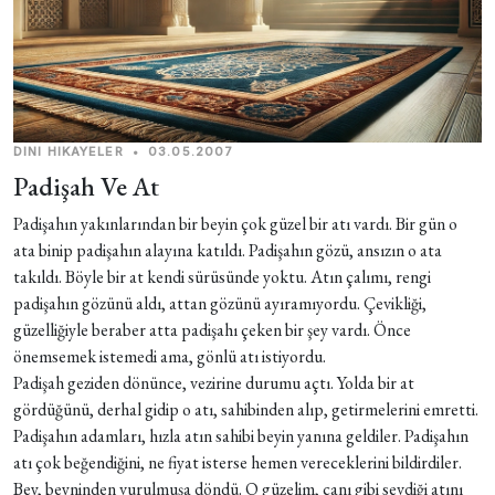
DINI HIKAYELER
•
03.05.2007
Padişah Ve At
Padişahın yakınlarından bir beyin çok güzel bir atı vardı. Bir gün o
ata binip padişahın alayına katıldı. Padişahın gözü, ansızın o ata
takıldı. Böyle bir at kendi sürüsünde yoktu. Atın çalımı, rengi
padişahın gözünü aldı, attan gözünü ayıramıyordu. Çevikliği,
güzelliğiyle beraber atta padişahı çeken bir şey vardı. Önce
önemsemek istemedi ama, gönlü atı istiyordu.
Padişah geziden dönünce, vezirine durumu açtı. Yolda bir at
gördüğünü, derhal gidip o atı, sahibinden alıp, getirmelerini emretti.
Padişahın adamları, hızla atın sahibi beyin yanına geldiler. Padişahın
atı çok beğendiğini, ne fiyat isterse hemen vereceklerini bildirdiler.
Bey, beyninden vurulmuşa döndü. O güzelim, canı gibi sevdiği atını