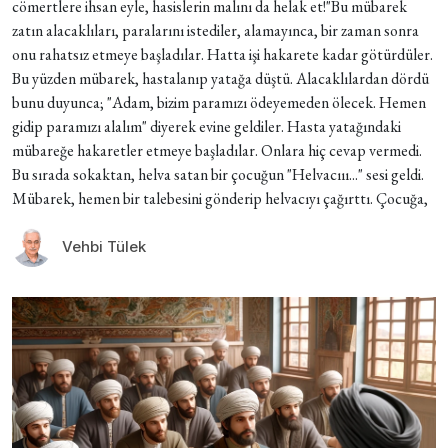
cömertlere ihsan eyle, hasislerin malını da helak et!"Bu mübarek
zatın alacaklıları, paralarını istediler, alamayınca, bir zaman sonra
onu rahatsız etmeye başladılar. Hatta işi hakarete kadar götürdüler.
Bu yüzden mübarek, hastalanıp yatağa düştü. Alacaklılardan dördü
bunu duyunca; "Adam, bizim paramızı ödeyemeden ölecek. Hemen
gidip paramızı alalım" diyerek evine geldiler. Hasta yatağındaki
mübareğe hakaretler etmeye başladılar. Onlara hiç cevap vermedi.
Bu sırada sokaktan, helva satan bir çocuğun "Helvacııı..." sesi geldi.
Mübarek, hemen bir talebesini gönderip helvacıyı çağırttı. Çocuğa,
Vehbi Tülek