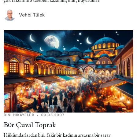
çok takdirimi o talebem kazanmış olur, buyurdular.
Vehbi Tülek
DINI HIKAYELER
•
03.05.2007
B0r Çuval Toprak
Hükümdarlardan biri, fakir bir kadının arsasına bir saray