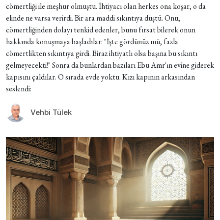
cömertliği ile meşhur olmuştu. İhtiyacı olan herkes ona koşar, o da
elinde ne varsa verirdi. Bir ara maddi sıkıntıya düştü. Onu,
cömertliğinden dolayı tenkid edenler, bunu fırsat bilerek onun
hakkında konuşmaya başladılar: "İşte gördünüz mü, fazla
cömertlikten sıkıntıya girdi. Biraz ihtiyatlı olsa başına bu sıkıntı
gelmeyecekti!" Sonra da bunlardan bazıları Ebu Amr'ın evine giderek
kapısını çaldılar. O sırada evde yoktu. Kızı kapının arkasından
seslendi:
Vehbi Tülek