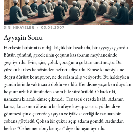
DINI HIKAYELER
•
03.05.2007
Ayyaşin Sonu
Herkesin birbirini tanıdığı küçük bir kasabada, bir ayyaş yaşıyordu.
Bütün gününü, gecelerinin çoğunu kasabanın meyhanesinde
geçiriyordu. Evini, işini, çoluk-çocuğunu çoktan unutmuştu. Bu
yüzden herkes kendisinden nefret ediyordu. Kimse kendisiyle ne
doğru dürüst konuşuyor, ne de selam alıp veriyordu. Bu haldeyken
günün birinde vakti saati doldu ve öldü. Kendisine yaşarken duyulan
hoşnutsuzluk ölümünden sonra bile sürdürüldü. O kadar ki,
namazını kılacak kimse çıkmadı. Cenazesi ortada kaldı. Adamın
karısı, kocasının ölüsünü bir küfeye koyup sırtına yüklendi ve
gömmesi için o çevrede yaşayan ve iyilik severliği ile tanınan bir
çobana götürdü. Çoban bir çukur açıp adamı gömdü. Ardından
herkes "Cehennemi boylamıştır" diye dünüşünüyordu.