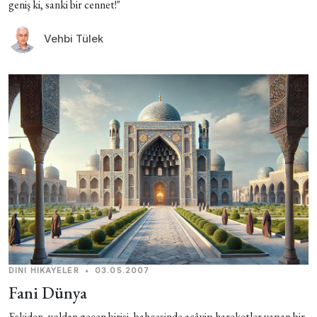
geniş ki, sanki bir cennet!"
Vehbi Tülek
DINI HIKAYELER
•
03.05.2007
Fani Dünya
Eskiden, yoldan geçen birisi, bahçesinde acâyip hareketler yapan bir